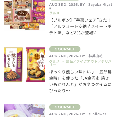
Sayaka Miyat
AUG 3RD, 2026. BY
a
グルメ
【ブルボン】“芋栗フェア”きた！
「アルフォート安納芋スイートポ
テト味」など8品が登場♡
林美由紀
AUG 2ND, 2026. BY
グルメ > 食品／テイクアウト／デリバ
リー
ほっくり優しい味わい♪「五郎島
金時」を使った「JA金沢市 焼き
いもかりんと」がおやつタイムに
ぴったり～！
sunflower
AUG 2ND, 2026. BY