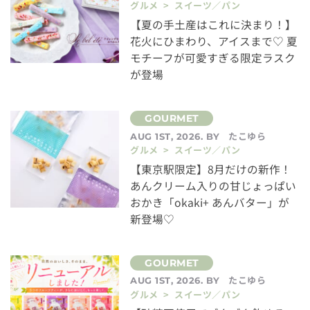
グルメ > スイーツ／パン
【夏の手土産はこれに決まり！】
花火にひまわり、アイスまで♡ 夏
モチーフが可愛すぎる限定ラスク
が登場
たこゆら
AUG 1ST, 2026. BY
グルメ > スイーツ／パン
【東京駅限定】8月だけの新作！
あんクリーム入りの甘じょっぱい
おかき「okaki+ あんバター」が
新登場♡
たこゆら
AUG 1ST, 2026. BY
グルメ > スイーツ／パン