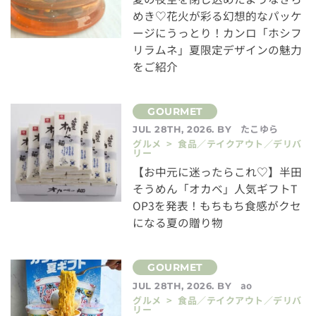
めき♡花火が彩る幻想的なパッケ
ージにうっとり！カンロ「ホシフ
リラムネ」夏限定デザインの魅力
をご紹介
たこゆら
JUL 28TH, 2026. BY
グルメ > 食品／テイクアウト／デリバ
リー
【お中元に迷ったらこれ♡】半田
そうめん「オカベ」人気ギフトT
OP3を発表！もちもち食感がクセ
になる夏の贈り物
ao
JUL 28TH, 2026. BY
グルメ > 食品／テイクアウト／デリバ
リー