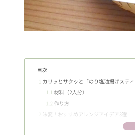
目次
1
カリッとサクッと「のり塩油揚げスティ
1.1
材料（2人分）
1.2
作り方
2
味変！おすすめアレンジアイデア3選
2.1
ガーリックペッパー味