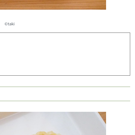
©︎taki