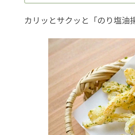
2.2
ホットチリ味
2.3
カレー味
カリッとサクッと「のり塩油