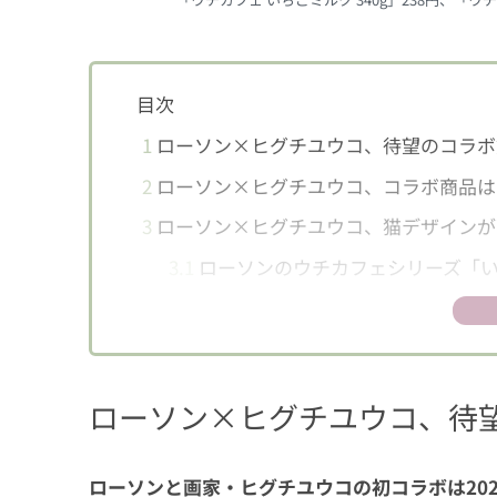
目次
1
ローソン×ヒグチユウコ、待望のコラボ
2
ローソン×ヒグチユウコ、コラボ商品は
3
ローソン×ヒグチユウコ、猫デザインが
3.1
ローソンのウチカフェシリーズ「い
3.2
不二家 ミルキー
3.3
ミニトランク型の缶に入ったチョ
3.4
ステッカー入りのカウントリーマ
ローソン×ヒグチユウコ、待
3.5
缶バッチ付きキャンディ
ローソンと画家・ヒグチユウコの初コラボは20