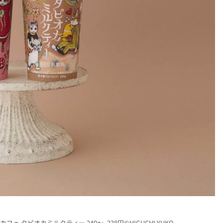
ェ タピオカミルクティー 240g」238円©HIGUCHI YUKO.