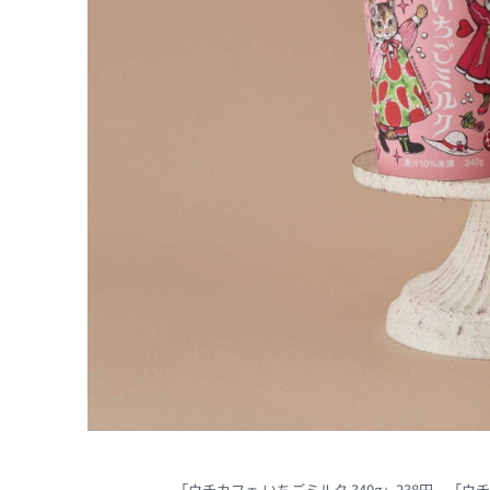
「ウチカフェ いちごミルク 340g」238円、「ウチカフ