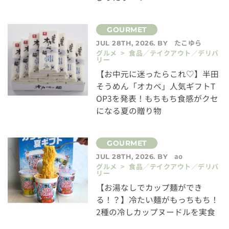
たこゆら
JUL 28TH, 2026. BY
グルメ > 食品／テイクアウト／デリバ
リー
【お中元に迷ったらこれ♡】半田
そうめん「オカベ」人気ギフトT
OP3を発表！もちもち食感がクセ
になる夏の贈り物
ao
JUL 28TH, 2026. BY
グルメ > 食品／テイクアウト／デリバ
リー
【お湯なしでカップ麺ができ
る！？】冷たい麺がもっちもち！
2種の冷しカップヌードルを実食