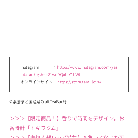
Instagram ：
https://www.instagram.com/yas
udatan?igsh=b21weDQxbjY1bWtj
オンラインサイト：
https://store.tami.love/
©薬膳茶と国産酒CraftTeaBar丹
＞＞＞【限定商品！】香りで時間をデザイン。お
香時計「トキヲクム」
＞＞＞【卵焼き器レシピ特集】四角いとなぜか可