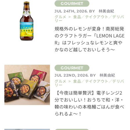
林美由紀
JUL 24TH, 2026. BY
グルメ > 食品／テイクアウト／デリバ
リー
規格外のレモンが変身！南房総発
のクラフトラガー「LEMON LAGE
R」はフレッシュなレモンと爽や
かなのど越しでおいしそう～
林美由紀
JUL 22ND, 2026. BY
グルメ > 食品／テイクアウト／デリバ
リー
【今夜は簡単贅沢】電子レンジ2
分でおいしい！おうちで和・洋・
韓の味わいの本格鰻ごはんが食べ
られるよ～！