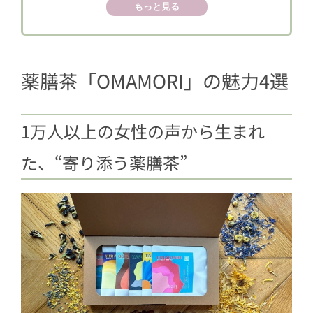
もっと見る
1.3
ゆっくり味わいたい、香りと味の
変化
1.4
暮らしに馴染むパッケージ
薬膳茶「OMAMORI」の魅力4選
2
一杯のお茶から、日本の農家さんを応
援
1万人以上の女性の声から生まれ
た、“寄り添う薬膳茶”