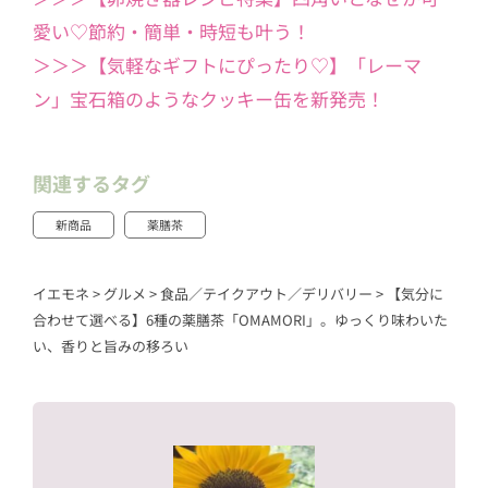
愛い♡節約・簡単・時短も叶う！
＞＞＞【気軽なギフトにぴったり♡】「レーマ
ン」宝石箱のようなクッキー缶を新発売！
関連するタグ
新商品
薬膳茶
イエモネ
>
グルメ
>
食品／テイクアウト／デリバリー
>
【気分に
合わせて選べる】6種の薬膳茶「OMAMORI」。ゆっくり味わいた
い、香りと旨みの移ろい