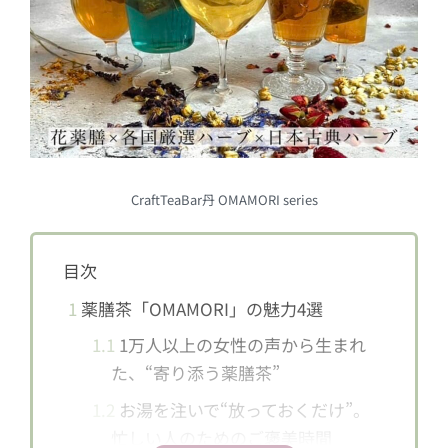
CraftTeaBar丹 OMAMORI series
目次
1
薬膳茶「OMAMORI」の魅力4選
1.1
1万人以上の女性の声から生まれ
た、“寄り添う薬膳茶”
1.2
お湯を注いで“放っておくだけ”。
忙しい人のためのご褒美時間