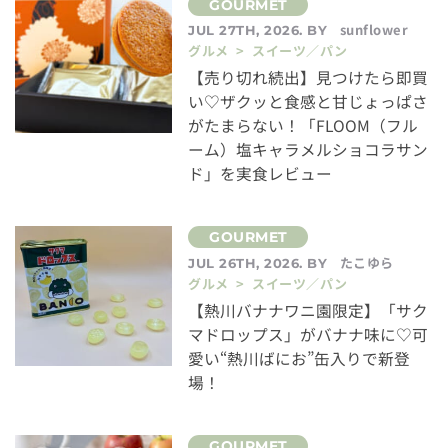
sunflower
JUL 27TH, 2026. BY
グルメ > スイーツ／パン
【売り切れ続出】見つけたら即買
い♡ザクッと食感と甘じょっぱさ
がたまらない！「FLOOM（フル
ーム）塩キャラメルショコラサン
ド」を実食レビュー
たこゆら
JUL 26TH, 2026. BY
グルメ > スイーツ／パン
【熱川バナナワニ園限定】「サク
マドロップス」がバナナ味に♡可
愛い“熱川ばにお”缶入りで新登
場！