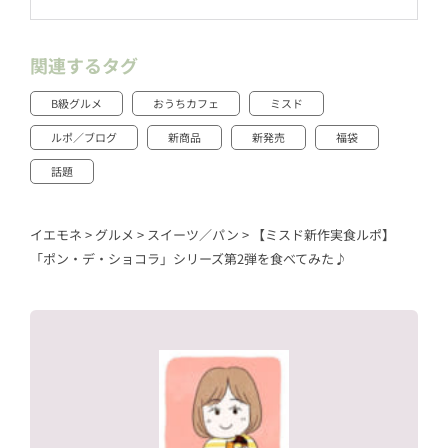
関連するタグ
B級グルメ
おうちカフェ
ミスド
ルポ／ブログ
新商品
新発売
福袋
話題
イエモネ
>
グルメ
>
スイーツ／パン
>
【ミスド新作実食ルポ】
「ポン・デ・ショコラ」シリーズ第2弾を食べてみた♪