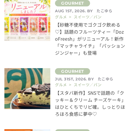
たこゆら
AUG 1ST, 2026. BY
グルメ > スイーツ／パン
【砂糖不使用でゴクゴク飲める
♡】話題のフルーツティー「Doz
oFreesh」がリニューアル！新作
「マッチャライチ」「パッション
ジンジャー」も登場
たこゆら
JUL 31ST, 2026. BY
グルメ > スイーツ／パン
【スタバ新作】SNSで話題の「ク
ッキー＆クリーム チーズケーキ」
はひとくちでリピ確。しっとりほ
ろほろ食感に夢中♡