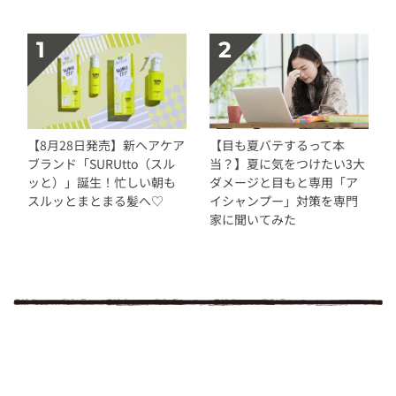
【8月28日発売】新ヘアケア
【目も夏バテするって本
ブランド「SURUtto（スル
当？】夏に気をつけたい3大
ッと）」誕生！忙しい朝も
ダメージと目もと専用「ア
スルッとまとまる髪へ♡
イシャンプー」対策を専門
家に聞いてみた