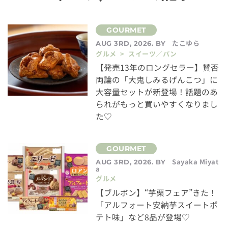
たこゆら
AUG 3RD, 2026. BY
グルメ > スイーツ／パン
【発売13年のロングセラー】賛否
両論の「大鬼しみるげんこつ」に
大容量セットが新登場！話題のあ
られがもっと買いやすくなりまし
た♡
Sayaka Miyat
AUG 3RD, 2026. BY
a
グルメ
【ブルボン】“芋栗フェア”きた！
「アルフォート安納芋スイートポ
テト味」など8品が登場♡