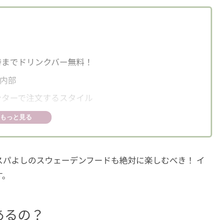
時までドリンクバー無料！
内部
ンターで注文するスタイル
種類豊富
もっと見る
 フェア」
パよしのスウェーデンフードも絶対に楽しむべき！ イ
ンミートボール
す。
マリネ
ベリーチーズケーキ
あるの？