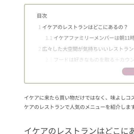
目次
1
イケアのレストランはどこにあるの？
1.1
イケアファミリーメンバーは朝11
2
広々した大空間が気持ちいいレストラン
2.1
フードは好きなものを取る＋カウ
2.2
ドリンクバーは迷っちゃうくらい
3
レストランの人気メニューをご紹介！
3.1
期間限定「フレキシタリアンフード
イケアに来たら買い物だけではなく、味よしコス
3.2
ボリュームたっぷり、スウェーデ
ケアのレストランで人気のメニューを紹介しま
3.3
肉厚でリッチな味わい。サーモン
3.4
持ち帰りたいくらい美味。ベリー
イケアのレストランはどこに