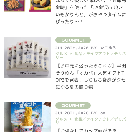
ほっくり優しい味わい♪「五郎島
金時」を使った「JA金沢市 焼き
いもかりんと」がおやつタイムに
ぴったり～！
たこゆら
JUL 28TH, 2026. BY
グルメ > 食品／テイクアウト／デリバ
リー
【お中元に迷ったらこれ♡】半田
そうめん「オカベ」人気ギフトT
OP3を発表！もちもち食感がクセ
になる夏の贈り物
ao
JUL 28TH, 2026. BY
グルメ > 食品／テイクアウト／デリバ
リー
【お湯なしでカップ麺ができ