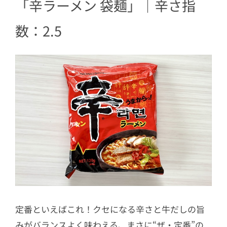
「辛ラーメン 袋麺」｜辛さ指
5
「辛ラーメン焼きそば 袋麺」｜辛さ指
数：4.0
数：2.5
6
「辛ラーメン焼きそば チーズ 袋麺」｜
辛さ指数：2.0
7
「辛ラーメン トゥーンバ 袋麺」｜辛さ
指数：2.0
8
まとめ｜自分好みの辛ラーメンを見つ
けよう！
定番といえばこれ！クセになる辛さと牛だしの旨
みがバランスよく味わえる、まさに“ザ・定番”の