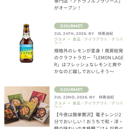
専門店「アドラブルフラワーズ」
がオープン！
林美由紀
JUL 24TH, 2026. BY
グルメ > 食品／テイクアウト／デリバ
リー
規格外のレモンが変身！南房総発
のクラフトラガー「LEMON LAGE
R」はフレッシュなレモンと爽や
かなのど越しでおいしそう～
林美由紀
JUL 22ND, 2026. BY
グルメ > 食品／テイクアウト／デリバ
リー
【今夜は簡単贅沢】電子レンジ2
分でおいしい！おうちで和・洋・
韓の味わいの本格鰻ごはんが食べ