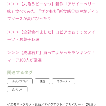
＞＞＞【丸亀うどーなつ】新作「アサイーベリー
味」食べてみた！“ザクもち”新食感♡爽やかディッ
プソースが夏にぴったり
＞＞＞【全部食べました】ロピアのおすすめスイ
ーツ・お菓子13選
＞＞＞【成城石井】買ってよかったランキング！
マニア100人が厳選
関連するタグ
ルポ／ブログ
話題
辛ラーメン
食べ比べ
イエモネ
>
グルメ
>
食品／テイクアウト／デリバリー
>
【実食レ