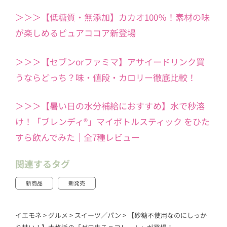
＞＞＞【低糖質・無添加】カカオ100％！素材の味
が楽しめるピュアココア新登場
＞＞＞【セブンorファミマ】アサイードリンク買
うならどっち？味・値段・カロリー徹底比較！
＞＞＞【暑い日の水分補給におすすめ】水で秒溶
け！「ブレンディ®」マイボトルスティック をひた
すら飲んでみた｜全7種レビュー
関連するタグ
新商品
新発売
イエモネ
>
グルメ
>
スイーツ／パン
>
【砂糖不使用なのにしっか