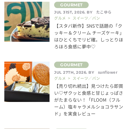
たこゆら
JUL 31ST, 2026. BY
グルメ > スイーツ／パン
【スタバ新作】SNSで話題の「ク
ッキー＆クリーム チーズケーキ」
はひとくちでリピ確。しっとりほ
ろほろ食感に夢中♡
sunflower
JUL 27TH, 2026. BY
グルメ > スイーツ／パン
【売り切れ続出】見つけたら即買
い♡ザクッと食感と甘じょっぱさ
がたまらない！「FLOOM（フル
ーム）塩キャラメルショコラサン
ド」を実食レビュー