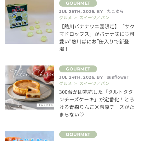
たこゆら
JUL 26TH, 2026. BY
グルメ > スイーツ／パン
【熱川バナナワニ園限定】「サク
マドロップス」がバナナ味に♡可
愛い“熱川ばにお”缶入りで新登
場！
sunflower
JUL 24TH, 2026. BY
グルメ > スイーツ／パン
300台が即完売した「タルトタタ
ンチーズケーキ」が定番化！とろ
ける青森りんご×濃厚チーズがた
まらない♡