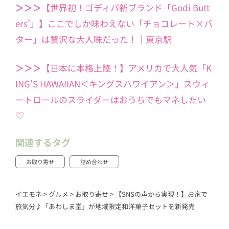
＞＞＞
【世界初！ゴディバ新ブランド「Godi Butt
ers’」】ここでしか味わえない「チョコレート×バ
ター」は贅沢な大人味だった！｜東京駅
＞＞＞
【日本に本格上陸！】アメリカで大人気「K
ING’S HAWAIIAN＜キングスハワイアン＞」スウィ
ートロールのスライダーはおうちでもマネしたい
♡
関連するタグ
お取り寄せ
詰め合わせ
イエモネ
>
グルメ
>
お取り寄せ
>
【SNSの声から実現！】お家で
旅気分♪「あわしま堂」が地域限定和洋菓子セットを新発売