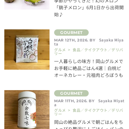
季節がやってきた！幻のメロン
「銚子メロン」6月1日から出荷開
始♪
Sayaka Miya
MAR 12TH, 2026. BY
ta
グルメ > 食品／テイクアウト／デリバ
リー
一人暮らしの味方！岡山グルメで
お手軽に絶品ごはん4選｜白桃ピ
オーネカレー・元祖肉どろぼうも
Sayaka Miyat
MAR 11TH, 2026. BY
a
グルメ > 食品／テイクアウト／デリバ
リー
岡山の絶品グルメで朝ごはんをち
ょっぴり贅沢に！ごはん・パンの