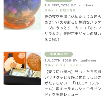
sunflower
JUL 31ST, 2026. BY
グルメ > お取り寄せ
夏の夜空を閉じ込めたようなきら
めき♡花火が彩る幻想的なパッケ
ージにうっとり！カンロ「ホシフ
リラムネ」夏限定デザインの魅力
をご紹介
sunflower
JUL 27TH, 2026. BY
グルメ > スイーツ／パン
【売り切れ続出】見つけたら即買
い♡ザクッと食感と甘じょっぱさ
がたまらない！「FLOOM（フル
ーム）塩キャラメルショコラサン
ド」を実食レビュー