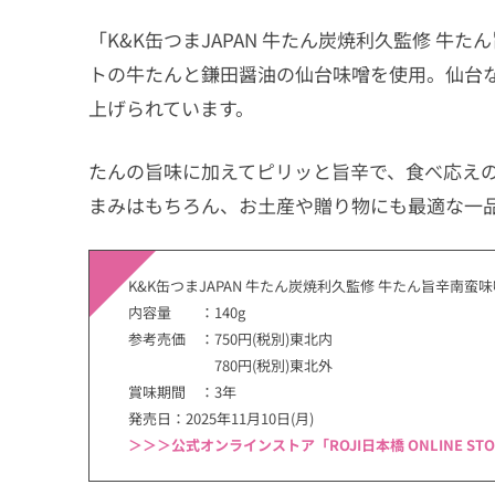
「K&K缶つまJAPAN 牛たん炭焼利久監修 
トの牛たんと鎌田醤油の仙台味噌を使用。仙台
上げられています。
たんの旨味に加えてピリッと旨辛で、食べ応え
まみはもちろん、お土産や贈り物にも最適な一
K&K缶つまJAPAN 牛たん炭焼利久監修 牛たん旨辛南蛮
内容量 ：140g
参考売価 ：750円(税別)東北内
780円(税別)東北外
賞味期間 ：3年
発売日：2025年11月10日(月)
＞＞＞公式オンラインストア「ROJI日本橋 ONLINE STO