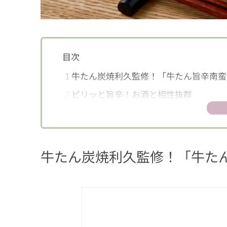
目次
1
牛たん炭焼利久監修！「牛たん旨辛南蛮
2
ピリッと旨辛！お酒と相性抜群
牛たん炭焼利久監修！「牛た