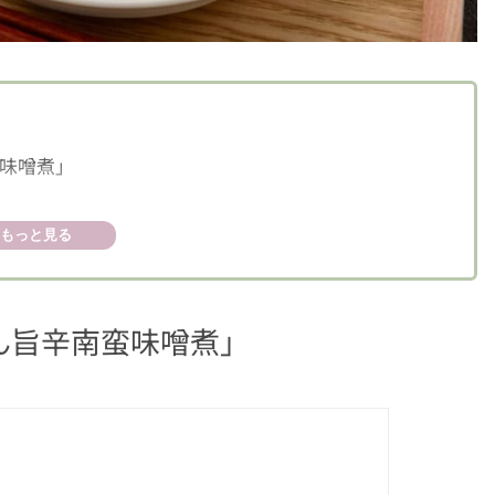
味噌煮」
もっと見る
ん旨辛南蛮味噌煮」