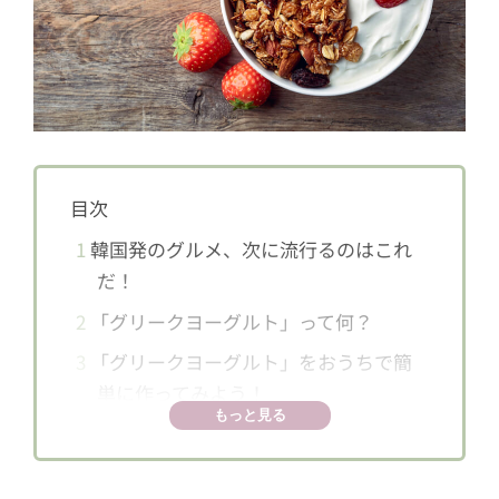
目次
1
韓国発のグルメ、次に流行るのはこれ
だ！
2
「グリークヨーグルト」って何？
3
「グリークヨーグルト」をおうちで簡
単に作ってみよう！
もっと見る
3.1
材料
3.2
用意するもの