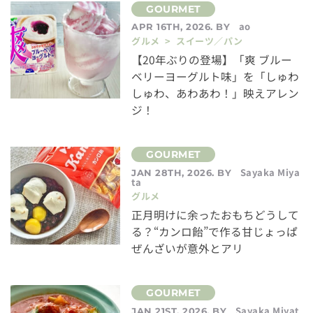
ao
APR 16TH, 2026. BY
グルメ > スイーツ／パン
【20年ぶりの登場】「爽 ブルー
ベリーヨーグルト味」を「しゅわ
しゅわ、あわあわ！」映えアレン
ジ！
Sayaka Miya
JAN 28TH, 2026. BY
ta
グルメ
正月明けに余ったおもちどうして
る？“カンロ飴”で作る甘じょっぱ
ぜんざいが意外とアリ
Sayaka Miyat
JAN 21ST, 2026. BY