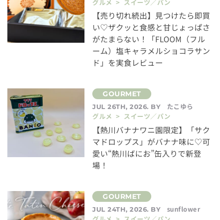
グルメ > スイーツ／パン
【売り切れ続出】見つけたら即買
い♡ザクッと食感と甘じょっぱさ
がたまらない！「FLOOM（フル
ーム）塩キャラメルショコラサン
ド」を実食レビュー
たこゆら
JUL 26TH, 2026. BY
グルメ > スイーツ／パン
【熱川バナナワニ園限定】「サク
マドロップス」がバナナ味に♡可
愛い“熱川ばにお”缶入りで新登
場！
sunflower
JUL 24TH, 2026. BY
グルメ > スイーツ／パン