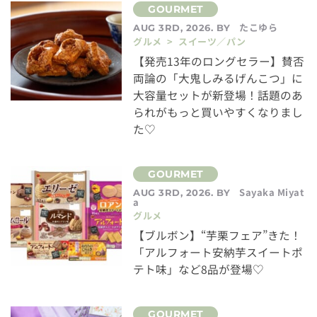
たこゆら
AUG 3RD, 2026. BY
グルメ > スイーツ／パン
【発売13年のロングセラー】賛否
両論の「大鬼しみるげんこつ」に
大容量セットが新登場！話題のあ
られがもっと買いやすくなりまし
た♡
Sayaka Miyat
AUG 3RD, 2026. BY
a
グルメ
【ブルボン】“芋栗フェア”きた！
「アルフォート安納芋スイートポ
テト味」など8品が登場♡