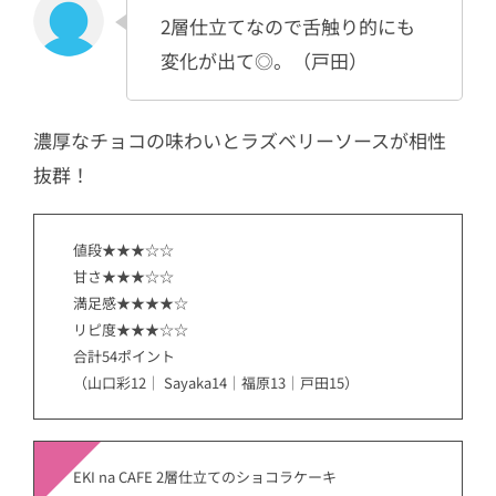
2層仕立てなので舌触り的にも
変化が出て◎。（戸田）
濃厚なチョコの味わいとラズベリーソースが相性
抜群！
値段★★★☆☆
甘さ★★★☆☆
満足感★★★★☆
リピ度★★★☆☆
合計54ポイント
（山口彩12｜ Sayaka14｜福原13｜戸田15）
EKI na CAFE 2層仕立てのショコラケーキ