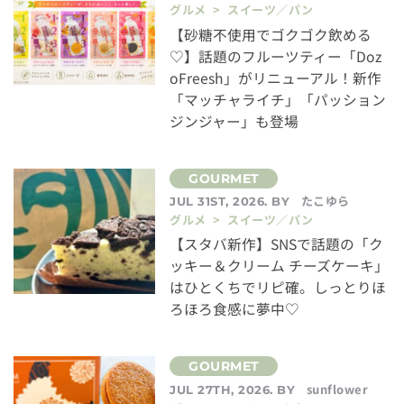
グルメ > スイーツ／パン
【砂糖不使用でゴクゴク飲める
♡】話題のフルーツティー「Doz
oFreesh」がリニューアル！新作
「マッチャライチ」「パッション
ジンジャー」も登場
たこゆら
JUL 31ST, 2026. BY
グルメ > スイーツ／パン
【スタバ新作】SNSで話題の「ク
ッキー＆クリーム チーズケーキ」
はひとくちでリピ確。しっとりほ
ろほろ食感に夢中♡
sunflower
JUL 27TH, 2026. BY