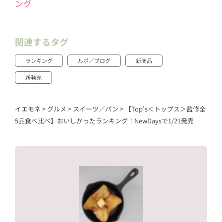
ング
関連するタグ
ランキング
ルポ／ブログ
新商品
新発売
イエモネ
>
グルメ
>
スイーツ／パン
>
【Top’s＜トップス＞監修全
5品食べ比べ】おいしかったランキング！NewDaysで1/21発売