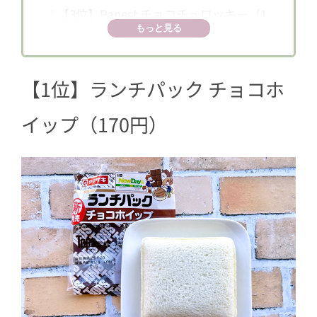
3
【3位】Panest チョコチュロッキー（1
もっと見る
60円）
4
【4位】EKI na CAFE シフォンサンド～
キャラメルチョコクリーム～（238円）
【1位】ランチパック チョコホ
5
【5位】EKI na CAFE チョコのクレープ
イップ（170円）
～くるみを抜いちゃいました～（260
円）
6
実食した編集部員