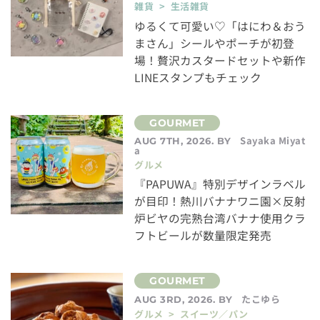
雑貨 > 生活雑貨
ゆるくて可愛い♡「はにわ＆おう
まさん」シールやポーチが初登
場！贅沢カスタードセットや新作
LINEスタンプもチェック
Sayaka Miyat
AUG 7TH, 2026. BY
a
グルメ
『PAPUWA』特別デザインラベル
が目印！熱川バナナワニ園×反射
炉ビヤの完熟台湾バナナ使用クラ
フトビールが数量限定発売
たこゆら
AUG 3RD, 2026. BY
グルメ > スイーツ／パン