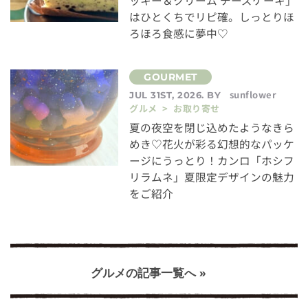
ッキー＆クリーム チーズケーキ」
はひとくちでリピ確。しっとりほ
ろほろ食感に夢中♡
sunflower
JUL 31ST, 2026. BY
グルメ > お取り寄せ
夏の夜空を閉じ込めたようなきら
めき♡花火が彩る幻想的なパッケ
ージにうっとり！カンロ「ホシフ
リラムネ」夏限定デザインの魅力
をご紹介
グルメの記事一覧へ »