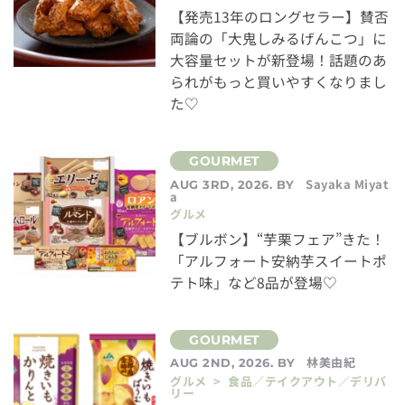
【発売13年のロングセラー】賛否
両論の「大鬼しみるげんこつ」に
大容量セットが新登場！話題のあ
られがもっと買いやすくなりまし
た♡
Sayaka Miyat
AUG 3RD, 2026. BY
a
グルメ
【ブルボン】“芋栗フェア”きた！
「アルフォート安納芋スイートポ
テト味」など8品が登場♡
林美由紀
AUG 2ND, 2026. BY
グルメ > 食品／テイクアウト／デリバ
リー