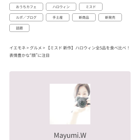
おうちカフェ
ハロウィン
ミスド
ルポ／ブログ
手土産
新商品
新発売
話題
イエモネ
>
グルメ
>
【ミスド 新作】ハロウィン全5品を食べ比べ！
表情豊かな“顔”に注目
Mayumi.W