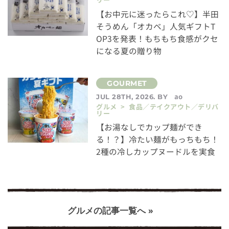
【お中元に迷ったらこれ♡】半田
そうめん「オカベ」人気ギフトT
OP3を発表！もちもち食感がクセ
になる夏の贈り物
ao
JUL 28TH, 2026. BY
グルメ > 食品／テイクアウト／デリバ
リー
【お湯なしでカップ麺ができ
る！？】冷たい麺がもっちもち！
2種の冷しカップヌードルを実食
グルメの記事一覧へ »