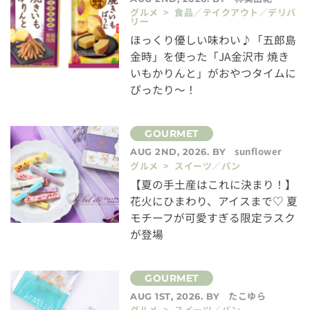
グルメ > 食品／テイクアウト／デリバ
リー
ほっくり優しい味わい♪「五郎島
金時」を使った「JA金沢市 焼き
いもかりんと」がおやつタイムに
ぴったり～！
sunflower
AUG 2ND, 2026. BY
グルメ > スイーツ／パン
【夏の手土産はこれに決まり！】
花火にひまわり、アイスまで♡ 夏
モチーフが可愛すぎる限定ラスク
が登場
たこゆら
AUG 1ST, 2026. BY
グルメ > スイーツ／パン