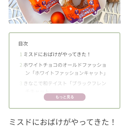
目次
1
ミスドにおばけがやってきた！
2
ホワイトチョコのオールドファッショ
ン「ホワイトファッションキャット」
3
きなこで和テイスト「ブラックフレン
チキャット」
もっと見る
4
カラフルな悪魔？「ポン・デ・チョコ
デビル」
ミスドにおばけがやってきた！
5
「ストロベリーフランケン」はピンク
のチョコがアクセント