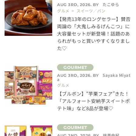
たこゆら
AUG 3RD, 2026. BY
グルメ > スイーツ／パン
【発売13年のロングセラー】賛否
両論の「大鬼しみるげんこつ」に
大容量セットが新登場！話題のあ
られがもっと買いやすくなりまし
た♡
Sayaka Miyat
AUG 3RD, 2026. BY
a
グルメ
【ブルボン】“芋栗フェア”きた！
「アルフォート安納芋スイートポ
テト味」など8品が登場♡
林美由紀
AUG 2ND, 2026. BY