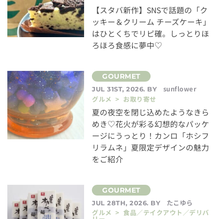
【スタバ新作】SNSで話題の「ク
ッキー＆クリーム チーズケーキ」
はひとくちでリピ確。しっとりほ
ろほろ食感に夢中♡
sunflower
JUL 31ST, 2026. BY
グルメ > お取り寄せ
夏の夜空を閉じ込めたようなきら
めき♡花火が彩る幻想的なパッケ
ージにうっとり！カンロ「ホシフ
リラムネ」夏限定デザインの魅力
をご紹介
たこゆら
JUL 28TH, 2026. BY
グルメ > 食品／テイクアウト／デリバ
リー