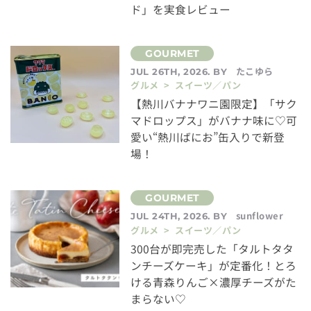
ド」を実食レビュー
たこゆら
JUL 26TH, 2026. BY
グルメ > スイーツ／パン
【熱川バナナワニ園限定】「サク
マドロップス」がバナナ味に♡可
愛い“熱川ばにお”缶入りで新登
場！
sunflower
JUL 24TH, 2026. BY
グルメ > スイーツ／パン
300台が即完売した「タルトタタ
ンチーズケーキ」が定番化！とろ
ける青森りんご×濃厚チーズがた
まらない♡