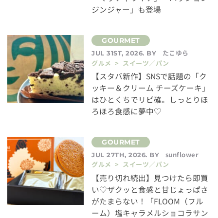
ジンジャー」も登場
たこゆら
JUL 31ST, 2026. BY
グルメ > スイーツ／パン
【スタバ新作】SNSで話題の「ク
ッキー＆クリーム チーズケーキ」
はひとくちでリピ確。しっとりほ
ろほろ食感に夢中♡
sunflower
JUL 27TH, 2026. BY
グルメ > スイーツ／パン
【売り切れ続出】見つけたら即買
い♡ザクッと食感と甘じょっぱさ
がたまらない！「FLOOM（フル
ーム）塩キャラメルショコラサン