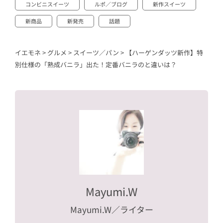
コンビニスイーツ
ルポ／ブログ
新作スイーツ
新商品
新発売
話題
イエモネ
>
グルメ
>
スイーツ／パン
>
【ハーゲンダッツ新作】特
別仕様の「熟成バニラ」出た！定番バニラのと違いは？
Mayumi.W
Mayumi.W
／ライター