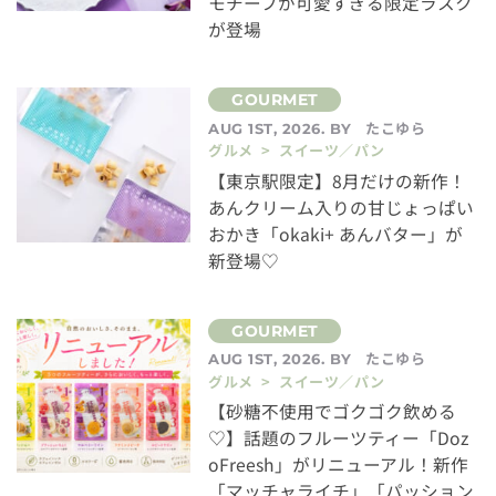
モチーフが可愛すぎる限定ラスク
が登場
たこゆら
AUG 1ST, 2026. BY
グルメ > スイーツ／パン
【東京駅限定】8月だけの新作！
あんクリーム入りの甘じょっぱい
おかき「okaki+ あんバター」が
新登場♡
たこゆら
AUG 1ST, 2026. BY
グルメ > スイーツ／パン
【砂糖不使用でゴクゴク飲める
♡】話題のフルーツティー「Doz
oFreesh」がリニューアル！新作
「マッチャライチ」「パッション