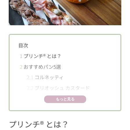
目次
1
プリンチ®︎ とは？
2
おすすめパン5選
2.1
コルネッティ
2.2
ブリオッシュ カスタード
2.3
ヴィエネーゼ クレマカフェ
もっと見る
2.4
スフィラティーニ ヴィノロッソ ＆
レーズン
プリンチ®︎ とは？
2.5
スフィラティーニサンド ピスタチ