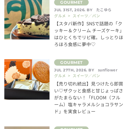
たこゆら
JUL 31ST, 2026. BY
グルメ > スイーツ／パン
【スタバ新作】SNSで話題の「ク
ッキー＆クリーム チーズケーキ」
はひとくちでリピ確。しっとりほ
ろほろ食感に夢中♡
sunflower
JUL 27TH, 2026. BY
グルメ > スイーツ／パン
【売り切れ続出】見つけたら即買
い♡ザクッと食感と甘じょっぱさ
がたまらない！「FLOOM（フル
ーム）塩キャラメルショコラサン
ド」を実食レビュー