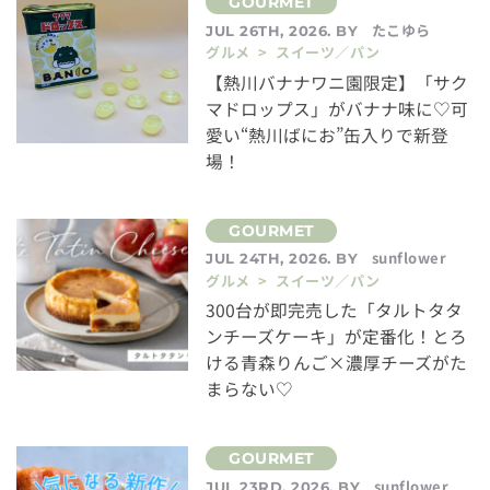
たこゆら
JUL 26TH, 2026. BY
グルメ > スイーツ／パン
【熱川バナナワニ園限定】「サク
マドロップス」がバナナ味に♡可
愛い“熱川ばにお”缶入りで新登
場！
sunflower
JUL 24TH, 2026. BY
グルメ > スイーツ／パン
300台が即完売した「タルトタタ
ンチーズケーキ」が定番化！とろ
ける青森りんご×濃厚チーズがた
まらない♡
sunflower
JUL 23RD, 2026. BY