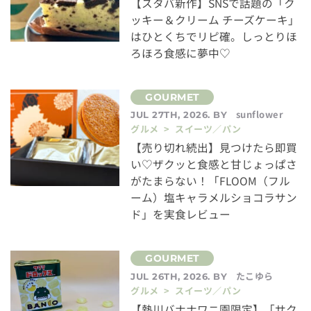
【スタバ新作】SNSで話題の「ク
ッキー＆クリーム チーズケーキ」
はひとくちでリピ確。しっとりほ
ろほろ食感に夢中♡
sunflower
JUL 27TH, 2026. BY
グルメ > スイーツ／パン
【売り切れ続出】見つけたら即買
い♡ザクッと食感と甘じょっぱさ
がたまらない！「FLOOM（フル
ーム）塩キャラメルショコラサン
ド」を実食レビュー
たこゆら
JUL 26TH, 2026. BY
グルメ > スイーツ／パン
【熱川バナナワニ園限定】「サク