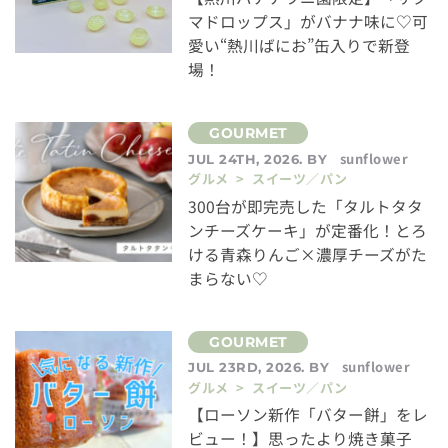
マドロップス」がバナナ味に♡可
愛い“熱川ばにお”缶入りで新登
場！
sunflower
JUL 24TH, 2026. BY
グルメ > スイーツ／パン
300台が即完売した「タルトタタ
ンチーズケーキ」が定番化！とろ
ける青森りんご×濃厚チーズがた
まらない♡
sunflower
JUL 23RD, 2026. BY
グルメ > スイーツ／パン
【ローソン新作「バター餅」をレ
ビュー！】思ったより焼き菓子