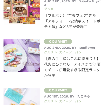
Sayaka Miyat
AUG 3RD, 2026. BY
a
グルメ
【ブルボン】“芋栗フェア”きた！
「アルフォート安納芋スイートポ
テト味」など8品が登場♡
sunflower
AUG 2ND, 2026. BY
グルメ > スイーツ／パン
【夏の手土産はこれに決まり！】
花火にひまわり、アイスまで♡ 夏
モチーフが可愛すぎる限定ラスク
が登場
たこゆら
AUG 1ST, 2026. BY
グルメ > スイーツ／パン