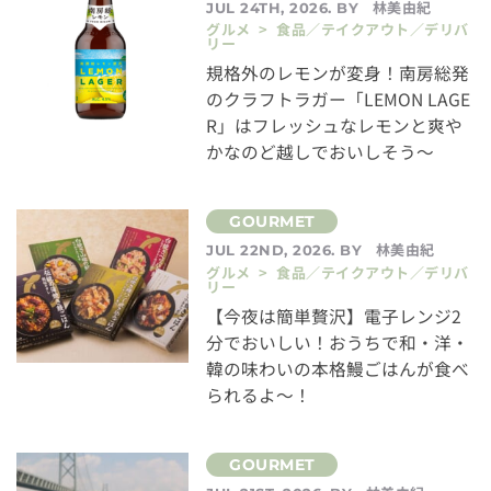
林美由紀
JUL 24TH, 2026. BY
グルメ > 食品／テイクアウト／デリバ
リー
規格外のレモンが変身！南房総発
のクラフトラガー「LEMON LAGE
R」はフレッシュなレモンと爽や
かなのど越しでおいしそう～
林美由紀
JUL 22ND, 2026. BY
グルメ > 食品／テイクアウト／デリバ
リー
【今夜は簡単贅沢】電子レンジ2
分でおいしい！おうちで和・洋・
韓の味わいの本格鰻ごはんが食べ
られるよ～！