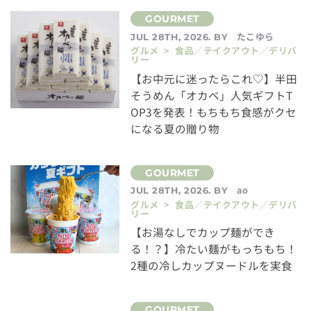
たこゆら
JUL 28TH, 2026. BY
グルメ > 食品／テイクアウト／デリバ
リー
【お中元に迷ったらこれ♡】半田
そうめん「オカベ」人気ギフトT
OP3を発表！もちもち食感がクセ
になる夏の贈り物
ao
JUL 28TH, 2026. BY
グルメ > 食品／テイクアウト／デリバ
リー
【お湯なしでカップ麺ができ
る！？】冷たい麺がもっちもち！
2種の冷しカップヌードルを実食