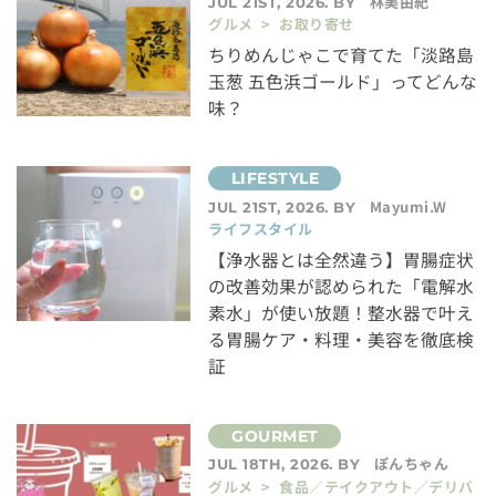
林美由紀
JUL 21ST, 2026. BY
グルメ > お取り寄せ
ちりめんじゃこで育てた「淡路島
玉葱 五色浜ゴールド」ってどんな
味？
Mayumi.W
JUL 21ST, 2026. BY
ライフスタイル
【浄水器とは全然違う】胃腸症状
の改善効果が認められた「電解水
素水」が使い放題！整水器で叶え
る胃腸ケア・料理・美容を徹底検
証
ぽんちゃん
JUL 18TH, 2026. BY
グルメ > 食品／テイクアウト／デリバ