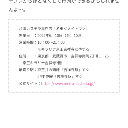
ープンからほどなくして行列ができるかもしれませ
んよ～。
台湾カステラ専門店「名東＜メイトウ＞」
開業日 ：2022年6月10日（金）10時
営業時間：10：00～21：00
※キラリナ京王吉祥寺に準ずる
住所 ：東京都 武蔵野市 吉祥寺南町2丁目1－25
京王キラリナ吉祥寺2階
最寄り駅：京王井の頭線「吉祥寺駅」すぐ
JR中央線「吉祥寺駅」すぐ
公式サイト：
https://www.meito-castella.jp/