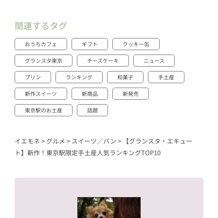
関連するタグ
おうちカフェ
ギフト
クッキー缶
グランスタ東京
チーズケーキ
ニュース
プリン
ランキング
和菓子
手土産
新作スイーツ
新商品
新発売
東京駅のお土産
話題
イエモネ
>
グルメ
>
スイーツ／パン
>
【グランスタ・エキュー
ト】新作！東京駅限定手土産人気ランキングTOP10