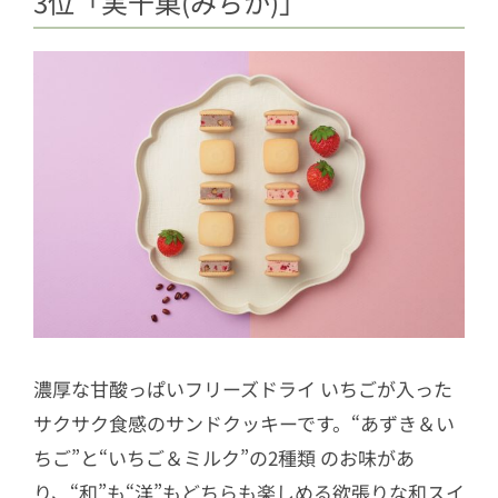
3位「実千菓(みちか)」
濃厚な甘酸っぱいフリーズドライ いちごが入った
サクサク食感のサンドクッキーです。“あずき＆い
ちご”と“いちご＆ミルク”の2種類 のお味があ
り、“和”も“洋”もどちらも楽しめる欲張りな和スイ