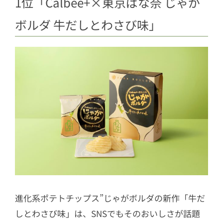
1位「Calbee+×東京ばな奈 じゃが
ボルダ 牛だしとわさび味」
進化系ポテトチップス”じゃがボルダの新作「牛だ
しとわさび味」は、SNSでもそのおいしさが話題