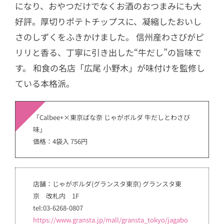
になり、おやつだけでなくお酒のおつまみにも大
好評。厚切りポテトチップスに、凝縮したおいし
さのしずくをふきかけました。 信州産わさびがピ
リリと香る、丁寧に引き出した“牛だし”の旨味で
す。 和食の名店「広尾 小野木」が味付けを監修し
ている本格派。
「Calbee+×東京ばな奈 じゃがボルダ 牛だしとわさび
味」
価格：4袋入 756円
店舗：じゃがボルダ(グランスタ東京) グランスタ東
京 改札内 1F
tel:03-6268-0807
https://www.gransta.jp/mall/gransta_tokyo/jagabo