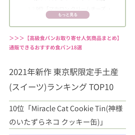
1.2
9位「マカロン クリームチーズ ・
もっと見る
ベリー」
1.3
8位「カファレル Suicaのペンギン
缶」
＞＞＞【高級食パンお取り寄せ人気商品まとめ】
通販できるおすすめ食パン18選
1.4
7位「粒あん」
1.5
6位「クイニーアマン」
2021年新作 東京駅限定手土産
1.6
5位「懐かしほろ苦プリン」
1.7
4位「冷凍のまま食べられるマイキ
(スイーツ)ランキング TOP10
ャプテンチーズケーキ」
1.8
3位「実千菓(みちか)」
10位「Miracle Cat Cookie Tin(神様
1.9
2位「冷凍なのにそのままで美味し
い 生 クレームブリュレ・タルト」
のいたずらネコ クッキー缶)」
1.10
1位「Calbee+×東京ばな奈 じゃ