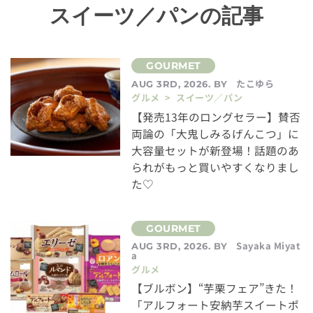
スイーツ／パンの記事
たこゆら
AUG 3RD, 2026. BY
グルメ > スイーツ／パン
【発売13年のロングセラー】賛否
両論の「大鬼しみるげんこつ」に
大容量セットが新登場！話題のあ
られがもっと買いやすくなりまし
た♡
Sayaka Miyat
AUG 3RD, 2026. BY
a
グルメ
【ブルボン】“芋栗フェア”きた！
「アルフォート安納芋スイートポ