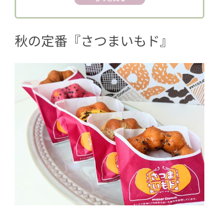
5
さつまいもド 紫いも
6
さつまいもド 大学いも
秋の定番『さつまいもド』
7
さつまいもド スイーツポテト
8
さつまいものおいしさがぎゅっとつまっ
たドーナツたちでした！