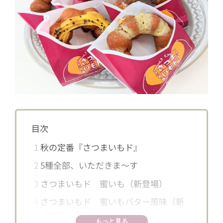
目次
1
秋の定番『さつまいもド』
2
5種全部、いただきま～す
3
さつまいもド 蜜いも（新登場）
4
さつまいもド 蜜いもバター風味（新
登場）
もっと見る