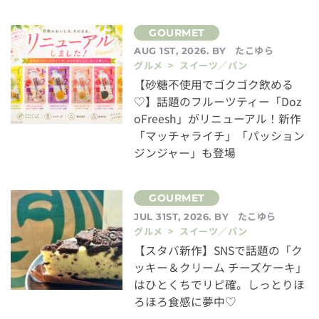
たこゆら
AUG 1ST, 2026. BY
グルメ > スイーツ／パン
【砂糖不使用でゴクゴク飲める
♡】話題のフルーツティー「Doz
oFreesh」がリニューアル！新作
「マッチャライチ」「パッション
ジンジャー」も登場
たこゆら
JUL 31ST, 2026. BY
グルメ > スイーツ／パン
【スタバ新作】SNSで話題の「ク
ッキー＆クリーム チーズケーキ」
はひとくちでリピ確。しっとりほ
ろほろ食感に夢中♡