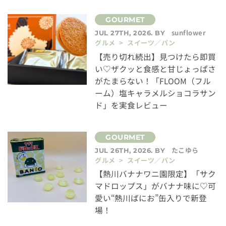
sunflower
JUL 27TH, 2026. BY
グルメ > スイーツ／パン
【売り切れ続出】見つけたら即買
い♡ザクッと食感と甘じょっぱさ
がたまらない！「FLOOM（フル
ーム）塩キャラメルショコラサン
ド」を実食レビュー
たこゆら
JUL 26TH, 2026. BY
グルメ > スイーツ／パン
【熱川バナナワニ園限定】「サク
マドロップス」がバナナ味に♡可
愛い“熱川ばにお”缶入りで新登
場！