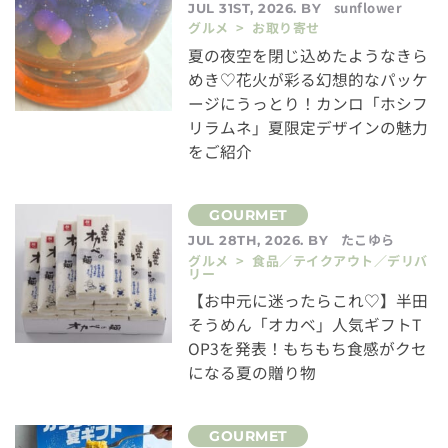
sunflower
JUL 31ST, 2026. BY
グルメ > お取り寄せ
夏の夜空を閉じ込めたようなきら
めき♡花火が彩る幻想的なパッケ
ージにうっとり！カンロ「ホシフ
リラムネ」夏限定デザインの魅力
をご紹介
たこゆら
JUL 28TH, 2026. BY
グルメ > 食品／テイクアウト／デリバ
リー
【お中元に迷ったらこれ♡】半田
そうめん「オカベ」人気ギフトT
OP3を発表！もちもち食感がクセ
になる夏の贈り物