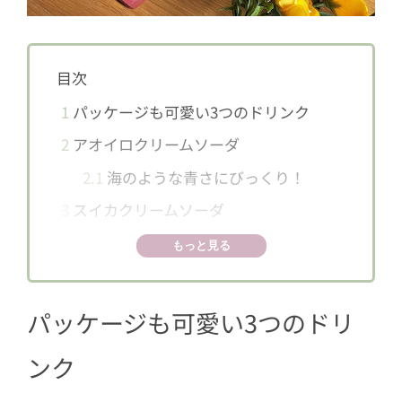
目次
1
パッケージも可愛い3つのドリンク
2
アオイロクリームソーダ
2.1
海のような青さにびっくり！
3
スイカクリームソーダ
3.1
予想外にあっさりした甘さ♪
もっと見る
4
モーション 100％ ウォーターメロンジ
ュース
パッケージも可愛い3つのドリ
4.1
まさに、飲むスイカ
ンク
5
季節限定商品！お早めに