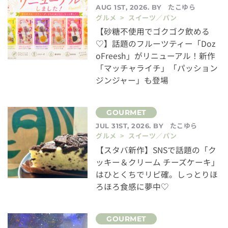
たこゆら
AUG 1ST, 2026. BY
グルメ > スイーツ／パン
【砂糖不使用でゴクゴク飲める
♡】話題のフルーツティー「Doz
oFreesh」がリニューアル！新作
「マッチャライチ」「パッション
ジンジャー」も登場
たこゆら
JUL 31ST, 2026. BY
グルメ > スイーツ／パン
【スタバ新作】SNSで話題の「ク
ッキー＆クリーム チーズケーキ」
はひとくちでリピ確。しっとりほ
ろほろ食感に夢中♡