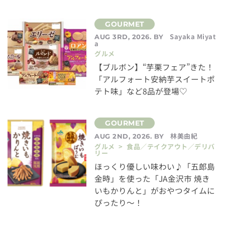
Sayaka Miyat
AUG 3RD, 2026. BY
a
グルメ
【ブルボン】“芋栗フェア”きた！
「アルフォート安納芋スイートポ
テト味」など8品が登場♡
林美由紀
AUG 2ND, 2026. BY
グルメ > 食品／テイクアウト／デリバ
リー
ほっくり優しい味わい♪「五郎島
金時」を使った「JA金沢市 焼き
いもかりんと」がおやつタイムに
ぴったり～！