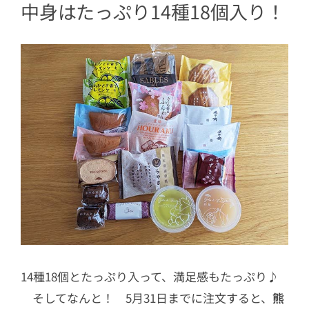
中身はたっぷり14種18個入り！
3.11
【あまおう苺ブッセ/さくら香る
ふんわりブッセ】いずれか１個
3.12
【こいのぼり 小倉クリーム】1
個
3.13
【こいのぼり 苺餡クリーム】1
個
3.14
【サブレ・オ・ショコラ ミル
ク/スイート各3枚】1袋
3.15
プレゼント【熊本県産和栗どら焼
き】
4
バラエティー豊かな詰め合わせ♪
14種18個とたっぷり入って、満足感もたっぷり♪
そしてなんと！ 5月31日までに注文すると、
熊