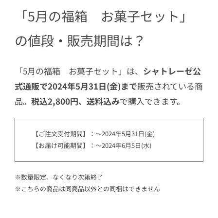
3.3
【おひさま香るレモンケーキ】2個
「5月の福箱 お菓子セット」
3.4
【揚げ餅 塩 小袋】2袋
の値段・販売期間は？
3.5
【フルーツのジュレ（シャインマ
スカット）】1個
「5月の福箱 お菓子セット」は、
シャトレーゼ公
3.6
【フルーツのジュレ（白桃）】1個
式通販で2024年5月31日(金)まで
販売されている商
3.7
【ダックワーズ コーヒー】1個
品。
税込2,800円、送料込み
で購入できます。
3.8
【シャトー・レザン】1個
3.9
【田舎パイ（あずき/かぼちゃ/さ
【ご注文受付期間】：～2024年5月31日(金)
つまいも）】いずれか1個
【お届け可能期間】：～2024年6月5日(水)
3.10
【豊酪（チェダー＆エダム/カマ
ンベール＆くるみ/ゴルゴンゾーラ
※数量限定、なくなり次第終了
＆はちみつ）瀬戸内レモンブッセ/
※こちらの商品は同商品以外との同梱はできません
ミックスベリーブッセ/ラムレーズン
ブッセ】いずれか1個