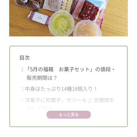
目次
1
「5月の福箱 お菓子セット」の値段・
販売期間は？
2
中身はたっぷり14種18個入り！
3
洋菓子に和菓子、ゼリーも♪ 全種類を
詳しく紹介
もっと見る
3.1
【北海道産バターどら焼き】2個
3.2
【かりんとう饅頭】2個