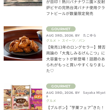
が目印！熱川バナナワニ園×反射
炉ビヤの完熟台湾バナナ使用クラ
フトビールが数量限定発売
たこゆら
AUG 3RD, 2026. BY
グルメ > スイーツ／パン
【発売13年のロングセラー】賛否
両論の「大鬼しみるげんこつ」に
大容量セットが新登場！話題のあ
られがもっと買いやすくなりまし
た♡
Sayaka Miyat
AUG 3RD, 2026. BY
a
グルメ
【ブルボン】“芋栗フェア”きた！