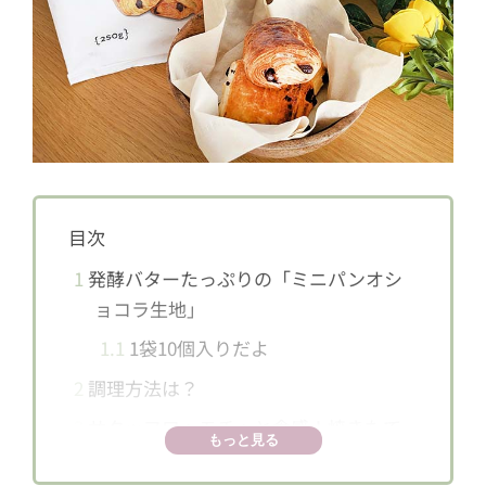
目次
1
発酵バターたっぷりの「ミニパンオシ
ョコラ生地」
1.1
1袋10個入りだよ
2
調理方法は？
3
サクッフワッモチッと食感！焼きたて
もっと見る
最高〜♪