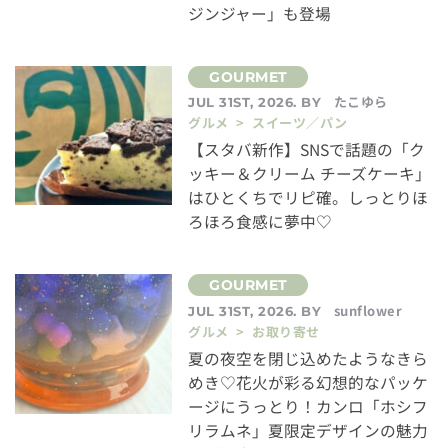
ジンジャー」も登場
たこゆら
JUL 31ST, 2026. BY
グルメ > スイーツ／パン
【スタバ新作】SNSで話題の「ク
ッキー＆クリーム チーズケーキ」
はひとくちでリピ確。しっとりほ
ろほろ食感に夢中♡
sunflower
JUL 31ST, 2026. BY
グルメ > お取り寄せ
夏の夜空を閉じ込めたようなきら
めき♡花火が彩る幻想的なパッケ
ージにうっとり！カンロ「ホシフ
リラムネ」夏限定デザインの魅力