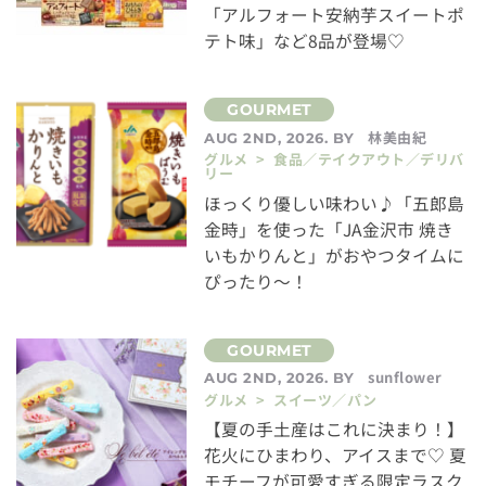
「アルフォート安納芋スイートポ
テト味」など8品が登場♡
林美由紀
AUG 2ND, 2026. BY
グルメ > 食品／テイクアウト／デリバ
リー
ほっくり優しい味わい♪「五郎島
金時」を使った「JA金沢市 焼き
いもかりんと」がおやつタイムに
ぴったり～！
sunflower
AUG 2ND, 2026. BY
グルメ > スイーツ／パン
【夏の手土産はこれに決まり！】
花火にひまわり、アイスまで♡ 夏
モチーフが可愛すぎる限定ラスク