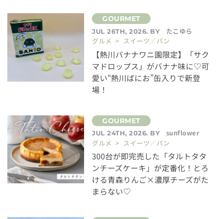
たこゆら
JUL 26TH, 2026. BY
グルメ > スイーツ／パン
【熱川バナナワニ園限定】「サク
マドロップス」がバナナ味に♡可
愛い“熱川ばにお”缶入りで新登
場！
sunflower
JUL 24TH, 2026. BY
グルメ > スイーツ／パン
300台が即完売した「タルトタタ
ンチーズケーキ」が定番化！とろ
ける青森りんご×濃厚チーズがた
まらない♡