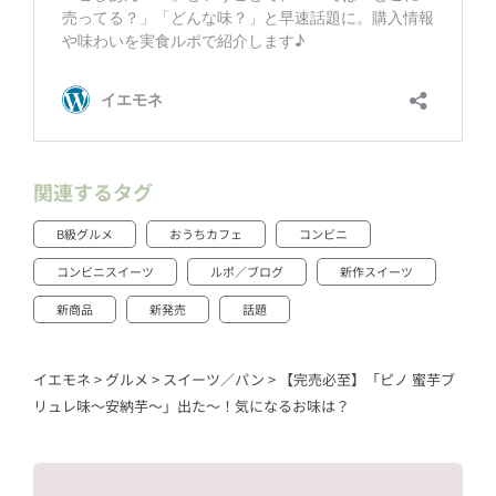
関連するタグ
B級グルメ
おうちカフェ
コンビニ
コンビニスイーツ
ルポ／ブログ
新作スイーツ
新商品
新発売
話題
イエモネ
>
グルメ
>
スイーツ／パン
>
【完売必至】「ピノ 蜜芋ブ
リュレ味～安納芋～」出た〜！気になるお味は？