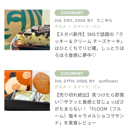
たこゆら
JUL 31ST, 2026. BY
グルメ > スイーツ／パン
【スタバ新作】SNSで話題の「ク
ッキー＆クリーム チーズケーキ」
はひとくちでリピ確。しっとりほ
ろほろ食感に夢中♡
sunflower
JUL 27TH, 2026. BY
グルメ > スイーツ／パン
【売り切れ続出】見つけたら即買
い♡ザクッと食感と甘じょっぱさ
がたまらない！「FLOOM（フル
ーム）塩キャラメルショコラサン
ド」を実食レビュー