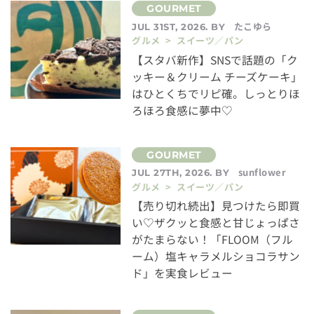
たこゆら
JUL 31ST, 2026. BY
グルメ > スイーツ／パン
【スタバ新作】SNSで話題の「ク
ッキー＆クリーム チーズケーキ」
はひとくちでリピ確。しっとりほ
ろほろ食感に夢中♡
sunflower
JUL 27TH, 2026. BY
グルメ > スイーツ／パン
【売り切れ続出】見つけたら即買
い♡ザクッと食感と甘じょっぱさ
がたまらない！「FLOOM（フル
ーム）塩キャラメルショコラサン
ド」を実食レビュー