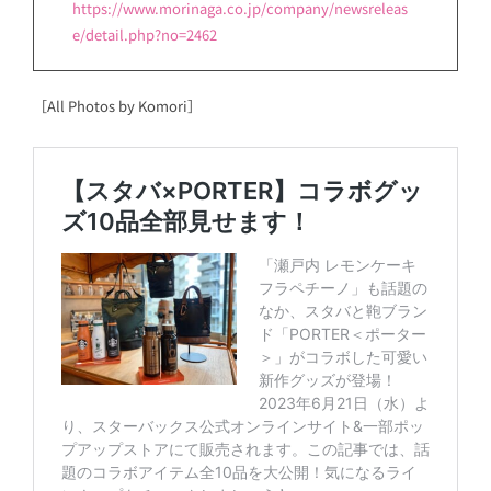
https://www.morinaga.co.jp/company/newsreleas
e/detail.php?no=2462
［All Photos by Komori］