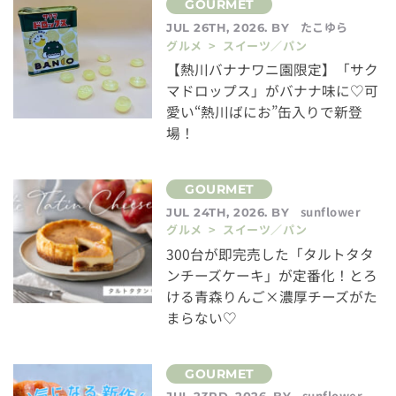
たこゆら
JUL 26TH, 2026. BY
グルメ > スイーツ／パン
【熱川バナナワニ園限定】「サク
マドロップス」がバナナ味に♡可
愛い“熱川ばにお”缶入りで新登
場！
sunflower
JUL 24TH, 2026. BY
グルメ > スイーツ／パン
300台が即完売した「タルトタタ
ンチーズケーキ」が定番化！とろ
ける青森りんご×濃厚チーズがた
まらない♡
sunflower