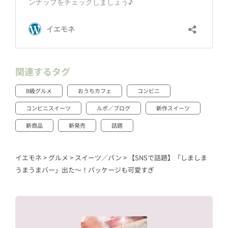
関連するタグ
B級グルメ
おうちカフェ
コンビニ
コンビニスイーツ
ルポ／ブログ
新作スイーツ
新商品
新発売
話題
イエモネ
>
グルメ
>
スイーツ／パン
>
【SNSで話題】「しましま
うまうまバー」出た〜！パッケージも可愛すぎ