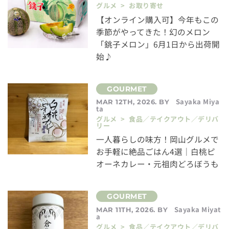
グルメ > お取り寄せ
【オンライン購入可】今年もこの
季節がやってきた！幻のメロン
「銚子メロン」6月1日から出荷開
始♪
Sayaka Miya
MAR 12TH, 2026. BY
ta
グルメ > 食品／テイクアウト／デリバ
リー
一人暮らしの味方！岡山グルメで
お手軽に絶品ごはん4選｜白桃ピ
オーネカレー・元祖肉どろぼうも
Sayaka Miyat
MAR 11TH, 2026. BY
a
グルメ > 食品／テイクアウト／デリバ