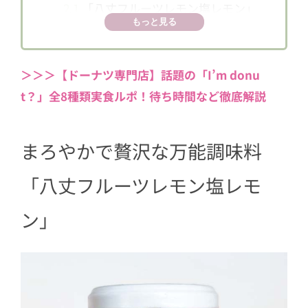
2.1
「八丈フルーツレモン塩レモン」
もっと見る
とオリーブオイルで冷奴
2.2
「八丈フルーツレモン塩レモン」
とベーコンで爽やかなレタスチャー
＞＞＞【ドーナツ専門店】話題の「I’m donu
ハン
t？」全8種類実食ルポ！待ち時間など徹底解説
3
どんな料理にも使いたくなる万能調味
料
まろやかで贅沢な万能調味料
「八丈フルーツレモン塩レモ
ン」