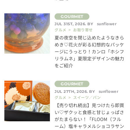
sunflower
JUL 31ST, 2026. BY
グルメ > お取り寄せ
夏の夜空を閉じ込めたようなきら
めき♡花火が彩る幻想的なパッケ
ージにうっとり！カンロ「ホシフ
リラムネ」夏限定デザインの魅力
をご紹介
sunflower
JUL 27TH, 2026. BY
グルメ > スイーツ／パン
【売り切れ続出】見つけたら即買
い♡ザクッと食感と甘じょっぱさ
がたまらない！「FLOOM（フル
ーム）塩キャラメルショコラサン