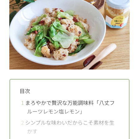
目次
1
まろやかで贅沢な万能調味料「八丈フ
ルーツレモン塩レモン」
2
シンプルな味わいだからこそ素材を生
かす