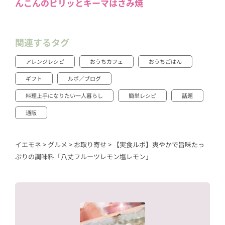
んこんのピリッとキーマはさみ焼
関連するタグ
アレンジレシピ
おうちカフェ
おうちごはん
ギフト
ルポ／ブログ
料理上手になりたい一人暮らし
簡単レシピ
話題
通販
イエモネ
>
グルメ
>
お取り寄せ
>
【実食ルポ】爽やかで旨味たっ
ぷりの調味料「八丈フルーツレモン塩レモン」