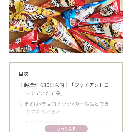
目次
1
製造から10日以内！「ジャイアントコ
ーンできたて品」
2
まずは<チョコナッツ>の一般品とでき
たてを食べ比べ
3
できたて品実食！ チョコ尽くし<クッ
もっと見る
キー&チョコ>