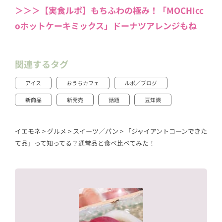
＞＞＞【実食ルポ】もちふわの極み！「MOCHIcc
oホットケーキミックス」ドーナツアレンジもね
関連するタグ
アイス
おうちカフェ
ルポ／ブログ
新商品
新発売
話題
豆知識
イエモネ
>
グルメ
>
スイーツ／パン
>
「ジャイアントコーンできた
て品」って知ってる？通常品と食べ比べてみた！