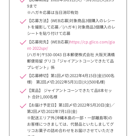
9まで
※ハガキ応募は当日消印有効
【応募方法】(WEB応募)対象商品3個購入のレシー
トを撮影して応募／(ハガキ) 対象商品3個購入のレ
シートを貼り付けて応募
【応募宛先】(WEB応募)
https://cp.glico.com/gia
nt-2022spr/
(ハガキ)〒530-0043 日本郵便株式会社 大阪天満橋
郵便局留 グリコ「ジャイアントコーンできたて品
プレゼント」係
【応募締切】第1回〆切:2022年4月15日(金)(500名
様) 第2回〆切:2022年5月31日(火)(500名様)
【賞品】 ジャイアントコーンできたて品8本セッ
ト 合計1,000名様
【お届け予定日】第1回〆切:2022年5月20日(金)／
第2回〆切:2022年7月1日(金)
※配送エリア外(沖縄本島の一部・一部離島等)の
お客様につきましては、代替品といたしましてグ
リコお菓子の詰め合わせをお届けさせていただき