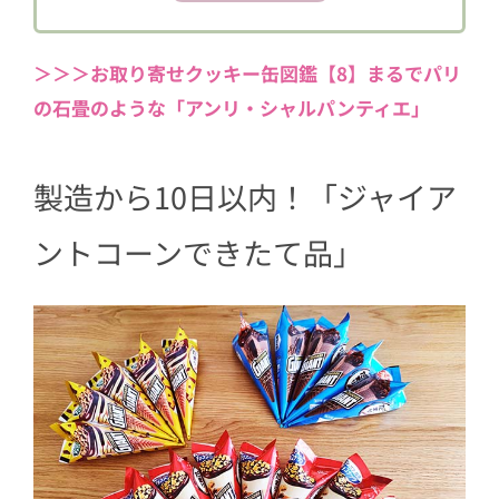
4
できたて品新商品 濃厚でリッチな味
わい<チョコ&ミルク>
＞＞＞お取り寄せクッキー缶図鑑【8】まるでパリ
の石畳のような「アンリ・シャルパンティエ」
5
「できたて品」はなおさらおいしい！
6
2022年3月1日スタート 「ジャイアント
コーンできたて品プレゼントキャンペ
製造から10日以内！「ジャイア
ーン」
ントコーンできたて品」