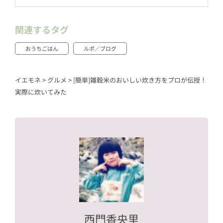
関連するタグ
おうちごはん
ルポ／ブログ
イエモネ
>
グルメ
>
[簡単]雑穀米のおいしい炊き方をプロが伝授！
実際に炊いてみた
西門香央里