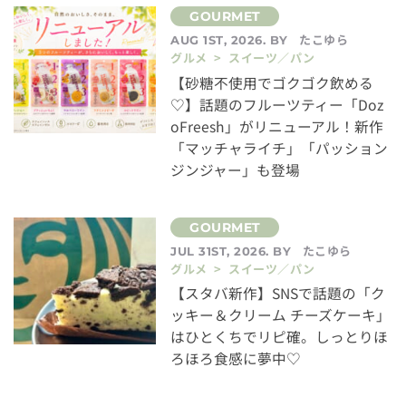
たこゆら
AUG 1ST, 2026. BY
グルメ > スイーツ／パン
【砂糖不使用でゴクゴク飲める
♡】話題のフルーツティー「Doz
oFreesh」がリニューアル！新作
「マッチャライチ」「パッション
ジンジャー」も登場
たこゆら
JUL 31ST, 2026. BY
グルメ > スイーツ／パン
【スタバ新作】SNSで話題の「ク
ッキー＆クリーム チーズケーキ」
はひとくちでリピ確。しっとりほ
ろほろ食感に夢中♡