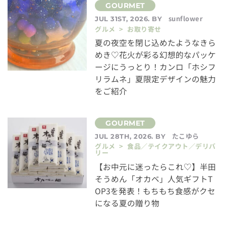
sunflower
JUL 31ST, 2026. BY
グルメ > お取り寄せ
夏の夜空を閉じ込めたようなきら
めき♡花火が彩る幻想的なパッケ
ージにうっとり！カンロ「ホシフ
リラムネ」夏限定デザインの魅力
をご紹介
たこゆら
JUL 28TH, 2026. BY
グルメ > 食品／テイクアウト／デリバ
リー
【お中元に迷ったらこれ♡】半田
そうめん「オカベ」人気ギフトT
OP3を発表！もちもち食感がクセ
になる夏の贈り物