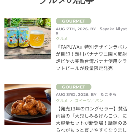
Sayaka Miyat
AUG 7TH, 2026. BY
a
グルメ
『PAPUWA』特別デザインラベル
が目印！熱川バナナワニ園×反射
炉ビヤの完熟台湾バナナ使用クラ
フトビールが数量限定発売
たこゆら
AUG 3RD, 2026. BY
グルメ > スイーツ／パン
【発売13年のロングセラー】賛否
両論の「大鬼しみるげんこつ」に
大容量セットが新登場！話題のあ
られがもっと買いやすくなりまし