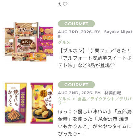
た♡
Sayaka Miyat
AUG 3RD, 2026. BY
a
グルメ
【ブルボン】“芋栗フェア”きた！
「アルフォート安納芋スイートポ
テト味」など8品が登場♡
林美由紀
AUG 2ND, 2026. BY
グルメ > 食品／テイクアウト／デリバ
リー
ほっくり優しい味わい♪「五郎島
金時」を使った「JA金沢市 焼き
いもかりんと」がおやつタイムに
ぴったり～！