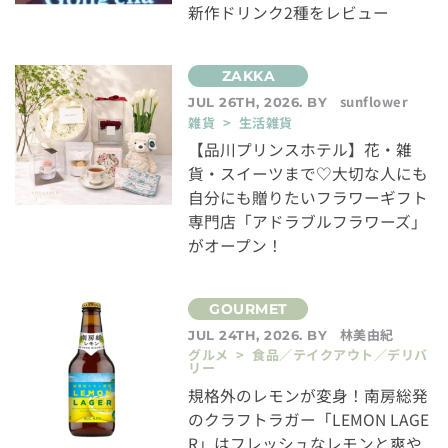
新作ドリンク2種をレビュー
sunflower
JUL 26TH, 2026. BY
雑貨 > 生活雑貨
【品川プリンスホテル】花・雑
貨・スイーツまで♡大切な人にも
自分にも贈りたいフラワーギフト
専門店「アドラブルフラワーズ」
がオープン！
林美由紀
JUL 24TH, 2026. BY
グルメ > 食品／テイクアウト／デリバ
リー
規格外のレモンが変身！南房総発
のクラフトラガー「LEMON LAGE
R」はフレッシュなレモンと爽や