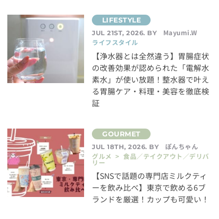
Mayumi.W
JUL 21ST, 2026. BY
ライフスタイル
【浄水器とは全然違う】胃腸症状
の改善効果が認められた「電解水
素水」が使い放題！整水器で叶え
る胃腸ケア・料理・美容を徹底検
証
ぽんちゃん
JUL 18TH, 2026. BY
グルメ > 食品／テイクアウト／デリバ
リー
【SNSで話題の専門店ミルクティ
ーを飲み比べ】東京で飲める6ブ
ランドを厳選！カップも可愛い！