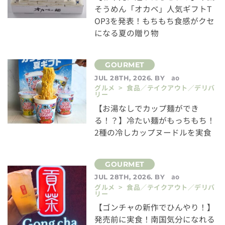
そうめん「オカベ」人気ギフトT
OP3を発表！もちもち食感がクセ
になる夏の贈り物
ao
JUL 28TH, 2026. BY
グルメ > 食品／テイクアウト／デリバ
リー
【お湯なしでカップ麺ができ
る！？】冷たい麺がもっちもち！
2種の冷しカップヌードルを実食
ao
JUL 28TH, 2026. BY
グルメ > 食品／テイクアウト／デリバ
リー
【ゴンチャの新作でひんやり！】
発売前に実食！南国気分になれる