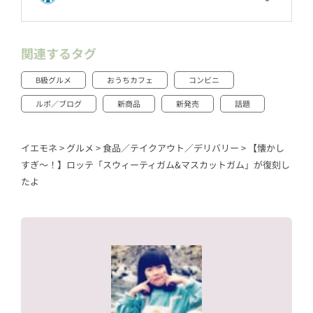
関連するタグ
B級グルメ
おうちカフェ
コンビニ
ルポ／ブログ
新商品
新発売
話題
イエモネ
>
グルメ
>
食品／テイクアウト／デリバリー
>
【懐かし
すぎ〜！】ロッテ「スウィーティガム&マスカットガム」が復刻し
たよ