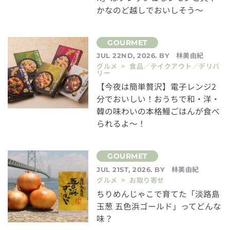
かなのど越しでおいしそう～
林美由紀
JUL 22ND, 2026. BY
グルメ > 食品／テイクアウト／デリバ
リー
【今夜は簡単贅沢】電子レンジ2
分でおいしい！おうちで和・洋・
韓の味わいの本格鰻ごはんが食べ
られるよ～！
林美由紀
JUL 21ST, 2026. BY
グルメ > お取り寄せ
ちりめんじゃこで育てた「淡路島
玉葱 五色浜ゴールド」ってどんな
味？