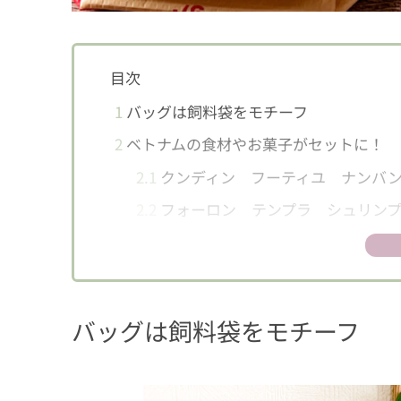
目次
1
バッグは飼料袋をモチーフ
2
ベトナムの食材やお菓子がセットに！
2.1
クンディン フーティユ ナンバ
2.2
フォーロン テンプラ シュリンプ
2.3
チンス チリソース
2.4
オリジナル ベトナムポーチ
3
バッグも中身もベトナムの気分を味わえ
バッグは飼料袋をモチーフ