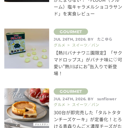
ーム）塩キャラメルショコラサン
ド」を実食レビュー
たこゆら
JUL 26TH, 2026. BY
グルメ > スイーツ／パン
【熱川バナナワニ園限定】「サク
マドロップス」がバナナ味に♡可
愛い“熱川ばにお”缶入りで新登
場！
sunflower
JUL 24TH, 2026. BY
グルメ > スイーツ／パン
300台が即完売した「タルトタタ
ンチーズケーキ」が定番化！とろ
ける青森りんご×濃厚チーズがた