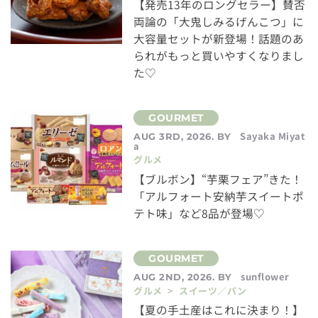
【発売13年のロングセラー】賛否
両論の「大鬼しみるげんこつ」に
大容量セットが新登場！話題のあ
られがもっと買いやすくなりまし
た♡
Sayaka Miyat
AUG 3RD, 2026. BY
a
グルメ
【ブルボン】“芋栗フェア”きた！
「アルフォート安納芋スイートポ
テト味」など8品が登場♡
sunflower
AUG 2ND, 2026. BY
グルメ > スイーツ／パン
【夏の手土産はこれに決まり！】