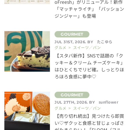
oFreesh」がリニューアル！新作
「マッチャライチ」「パッション
ジンジャー」も登場
たこゆら
JUL 31ST, 2026. BY
グルメ > スイーツ／パン
【スタバ新作】SNSで話題の「ク
ッキー＆クリーム チーズケーキ」
はひとくちでリピ確。しっとりほ
ろほろ食感に夢中♡
sunflower
JUL 27TH, 2026. BY
グルメ > スイーツ／パン
【売り切れ続出】見つけたら即買
い♡ザクッと食感と甘じょっぱさ
がたまらない！「FLOOM（フル