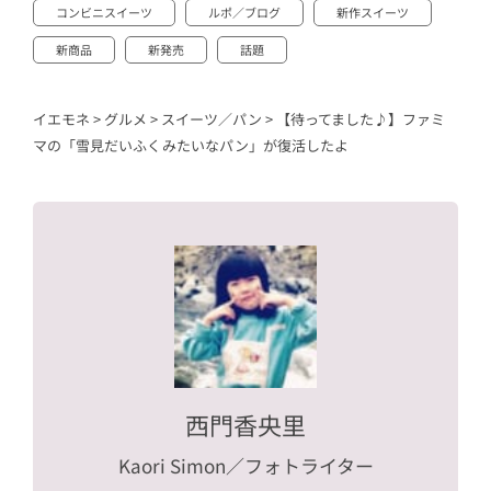
コンビニスイーツ
ルポ／ブログ
新作スイーツ
新商品
新発売
話題
イエモネ
>
グルメ
>
スイーツ／パン
>
【待ってました♪】ファミ
マの「雪見だいふくみたいなパン」が復活したよ
西門香央里
Kaori Simon
／フォトライター