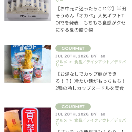
リー
【お中元に迷ったらこれ♡】半田
そうめん「オカベ」人気ギフトT
OP3を発表！もちもち食感がクセ
になる夏の贈り物
ao
JUL 28TH, 2026. BY
グルメ > 食品／テイクアウト／デリバ
リー
【お湯なしでカップ麺ができ
る！？】冷たい麺がもっちもち！
2種の冷しカップヌードルを実食
ao
JUL 28TH, 2026. BY
グルメ > 食品／テイクアウト／デリバ
リー
【ゴンチャの新作でひんやり！】