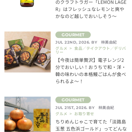
のクラフトラガー「LEMON LAGE
R」はフレッシュなレモンと爽や
かなのど越しでおいしそう～
林美由紀
JUL 22ND, 2026. BY
グルメ > 食品／テイクアウト／デリバ
リー
【今夜は簡単贅沢】電子レンジ2
分でおいしい！おうちで和・洋・
韓の味わいの本格鰻ごはんが食べ
られるよ～！
林美由紀
JUL 21ST, 2026. BY
グルメ > お取り寄せ
ちりめんじゃこで育てた「淡路島
玉葱 五色浜ゴールド」ってどんな