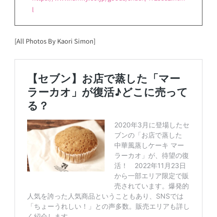
l
[All Photos By Kaori Simon]