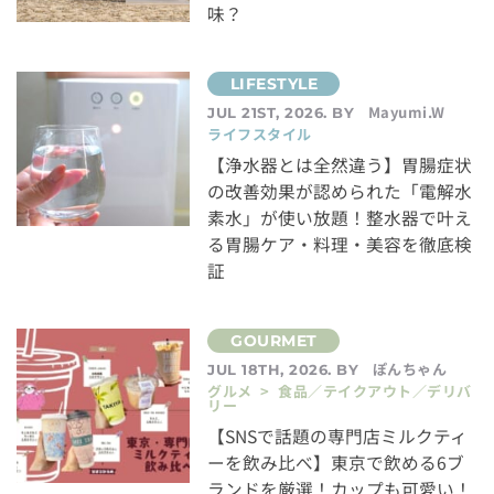
味？
Mayumi.W
JUL 21ST, 2026. BY
ライフスタイル
【浄水器とは全然違う】胃腸症状
の改善効果が認められた「電解水
素水」が使い放題！整水器で叶え
る胃腸ケア・料理・美容を徹底検
証
ぽんちゃん
JUL 18TH, 2026. BY
グルメ > 食品／テイクアウト／デリバ
リー
【SNSで話題の専門店ミルクティ
ーを飲み比べ】東京で飲める6ブ
ランドを厳選！カップも可愛い！