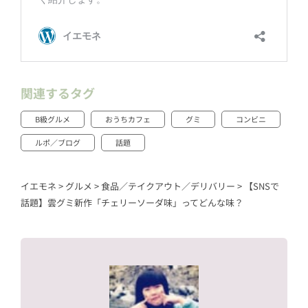
関連するタグ
B級グルメ
おうちカフェ
グミ
コンビニ
ルポ／ブログ
話題
イエモネ
>
グルメ
>
食品／テイクアウト／デリバリー
>
【SNSで
話題】雲グミ新作「チェリーソーダ味」ってどんな味？