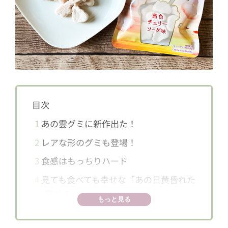
目次
1
あの雲グミに新作出た！
2
レアな形のグミも登場！
3
食感はもっちりハード
4
見ても食べても幸せな「あの日黄昏れた
雲グミ」
もっと見る