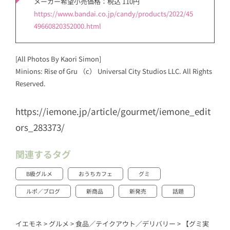
メーカー希望小売価格：税込 110円
https://www.bandai.co.jp/candy/products/2022/45
49660820352000.html
[All Photos By Kaori Simon]
Minions: Rise of Gru （c） Universal City Studios LLC. All Rights
Reserved.
https://iemone.jp/article/gourmet/iemone_edit
ors_283373/
関連するタグ
B級グルメ
おうちカフェ
グミ
ルポ／ブログ
新商品
新発売
話題
イエモネ
>
グルメ
>
食品／テイクアウト／デリバリー
>
【グミ実