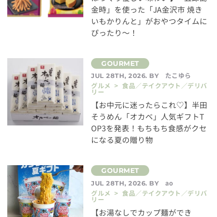
金時」を使った「JA金沢市 焼き
いもかりんと」がおやつタイムに
ぴったり～！
たこゆら
JUL 28TH, 2026. BY
グルメ > 食品／テイクアウト／デリバ
リー
【お中元に迷ったらこれ♡】半田
そうめん「オカベ」人気ギフトT
OP3を発表！もちもち食感がクセ
になる夏の贈り物
ao
JUL 28TH, 2026. BY
グルメ > 食品／テイクアウト／デリバ
リー
【お湯なしでカップ麺ができ