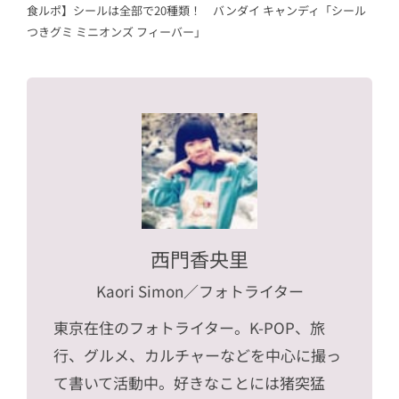
食ルポ】シールは全部で20種類！ バンダイ キャンディ「シール
つきグミ ミニオンズ フィーバー」
西門香央里
Kaori Simon
／フォトライター
東京在住のフォトライター。K-POP、旅
行、グルメ、カルチャーなどを中心に撮っ
て書いて活動中。好きなことには猪突猛