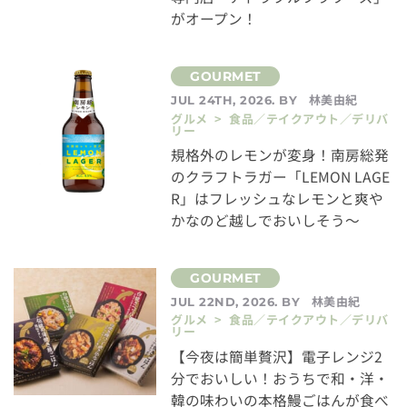
がオープン！
林美由紀
JUL 24TH, 2026. BY
グルメ > 食品／テイクアウト／デリバ
リー
規格外のレモンが変身！南房総発
のクラフトラガー「LEMON LAGE
R」はフレッシュなレモンと爽や
かなのど越しでおいしそう～
林美由紀
JUL 22ND, 2026. BY
グルメ > 食品／テイクアウト／デリバ
リー
【今夜は簡単贅沢】電子レンジ2
分でおいしい！おうちで和・洋・
韓の味わいの本格鰻ごはんが食べ