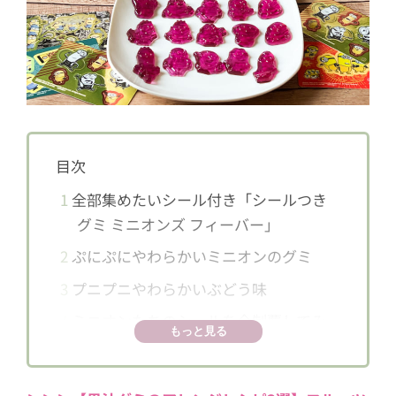
目次
1
全部集めたいシール付き「シールつき
グミ ミニオンズ フィーバー」
2
ぷにぷにやわらかいミニオンのグミ
3
プニプニやわらかいぶどう味
4
ミニオンたちのシールを全制覇してみ
もっと見る
て！