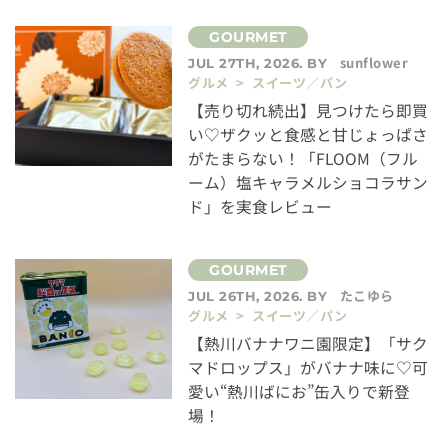
sunflower
JUL 27TH, 2026. BY
グルメ > スイーツ／パン
【売り切れ続出】見つけたら即買
い♡ザクッと食感と甘じょっぱさ
がたまらない！「FLOOM（フル
ーム）塩キャラメルショコラサン
ド」を実食レビュー
たこゆら
JUL 26TH, 2026. BY
グルメ > スイーツ／パン
【熱川バナナワニ園限定】「サク
マドロップス」がバナナ味に♡可
愛い“熱川ばにお”缶入りで新登
場！