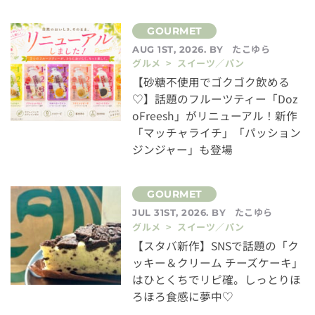
たこゆら
AUG 1ST, 2026. BY
グルメ > スイーツ／パン
【砂糖不使用でゴクゴク飲める
♡】話題のフルーツティー「Doz
oFreesh」がリニューアル！新作
「マッチャライチ」「パッション
ジンジャー」も登場
たこゆら
JUL 31ST, 2026. BY
グルメ > スイーツ／パン
【スタバ新作】SNSで話題の「ク
ッキー＆クリーム チーズケーキ」
はひとくちでリピ確。しっとりほ
ろほろ食感に夢中♡