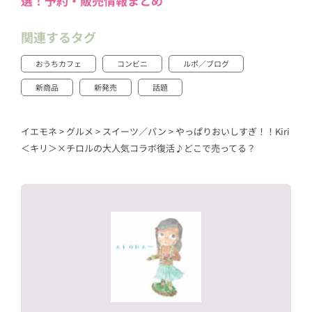
選！予約・販売情報まとめ
関連するタグ
おうちカフェ
コンビニ
ルポ／ブログ
新商品
新発売
話題
イエモネ
>
グルメ
>
スイーツ／パン
>
やっぱりおいしすぎ！！Kiri
＜キリ＞×チロルの大人気コラボ復活♪どこで売ってる？