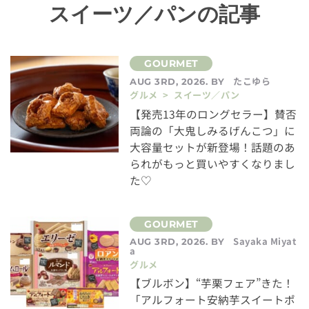
スイーツ／パンの記事
たこゆら
AUG 3RD, 2026. BY
グルメ > スイーツ／パン
【発売13年のロングセラー】賛否
両論の「大鬼しみるげんこつ」に
大容量セットが新登場！話題のあ
られがもっと買いやすくなりまし
た♡
Sayaka Miyat
AUG 3RD, 2026. BY
a
グルメ
【ブルボン】“芋栗フェア”きた！
「アルフォート安納芋スイートポ