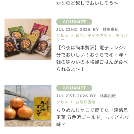
かなのど越しでおいしそう～
林美由紀
JUL 22ND, 2026. BY
グルメ > 食品／テイクアウト／デリバ
リー
【今夜は簡単贅沢】電子レンジ2
分でおいしい！おうちで和・洋・
韓の味わいの本格鰻ごはんが食べ
られるよ～！
林美由紀
JUL 21ST, 2026. BY
グルメ > お取り寄せ
ちりめんじゃこで育てた「淡路島
玉葱 五色浜ゴールド」ってどんな
味？