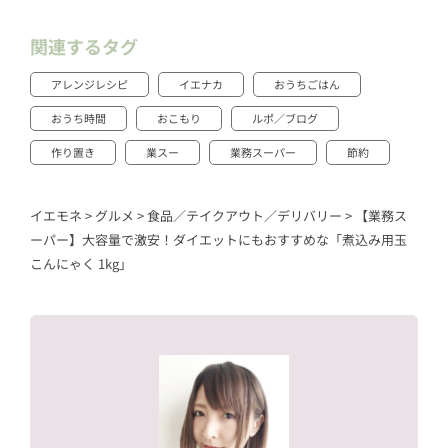
関連するタグ
アレンジレシピ
イエナカ
おうちごはん
おうち時間
おこもり
ルポ／ブログ
作り置き
業スー
業務スーパー
節約
イエモネ
>
グルメ
>
食品／テイクアウト／デリバリー
>
【業務ス
ーパー】大容量で激安！ダイエットにもおすすめな「煮込み用玉
こんにゃく 1kg」