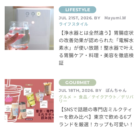
Mayumi.W
JUL 21ST, 2026. BY
ライフスタイル
【浄水器とは全然違う】胃腸症状
の改善効果が認められた「電解水
素水」が使い放題！整水器で叶え
る胃腸ケア・料理・美容を徹底検
証
ぽんちゃん
JUL 18TH, 2026. BY
グルメ > 食品／テイクアウト／デリバ
リー
【SNSで話題の専門店ミルクティ
ーを飲み比べ】東京で飲める6ブ
ランドを厳選！カップも可愛い！