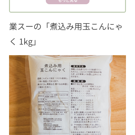
もっと見る
4
②冷めてもおいしい、イカとししとう
の煮浸し
業スーの「煮込み用玉こんにゃ
5
③こんにゃくだと忘れる！豚バラ肉巻
き
く 1kg」
6
④意外な組み合わせ！きなこ黒蜜 玉こ
んにゃく
7
まとめ〜ダイエットにもおすすめ！