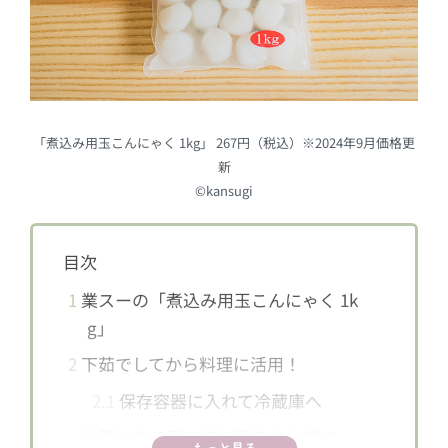
「煮込み用玉こんにゃく 1kg」 267円（税込）※2024年9月価格更
新
©kansugi
目次
1
業スーの「煮込み用玉こんにゃく 1k
g」
2
下茹でしてから料理に活用！
2.1
保存容器に入れて冷蔵庫へ
3
①麺つゆで煮て作り置きおかずに