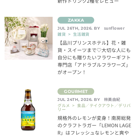
新作ドリンク2種をレビュー
sunflower
JUL 26TH, 2026. BY
雑貨 > 生活雑貨
【品川プリンスホテル】花・雑
貨・スイーツまで♡大切な人にも
自分にも贈りたいフラワーギフト
専門店「アドラブルフラワーズ」
がオープン！
林美由紀
JUL 24TH, 2026. BY
グルメ > 食品／テイクアウト／デリバ
リー
規格外のレモンが変身！南房総発
のクラフトラガー「LEMON LAGE
R」はフレッシュなレモンと爽や