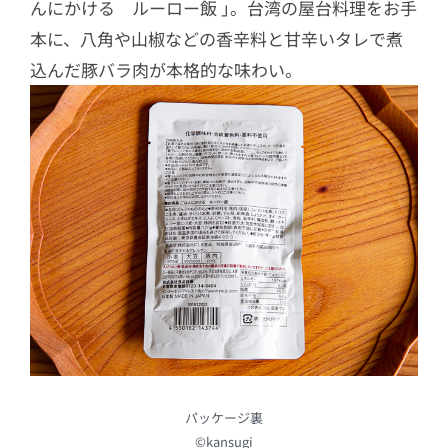
んにかける ルーロー飯 ｣。台湾の屋台料理をお手
本に、八角や山椒などの香辛料と甘辛いタレで煮
込んだ豚バラ肉が本格的な味わい。
パッケージ裏
©kansugi