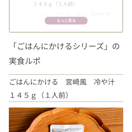
１４５ｇ（１人前）
1.2
ごはんにかける 冷やし胡麻味噌
もっと見る
担々スープ １６０ｇ（１人前）
1.3
ごはんにかける 奄美大島風 鶏
飯 １８０ｇ（１人前）
「ごはんにかけるシリーズ」の
1.4
ごはんにかける ルーロー飯 １２
実食ルポ
０ｇ（１人前）
1.5
ごはんにかける 牛すじとこんに
ゃくのぼっかけ １５０ｇ（１人
ごはんにかける 宮崎風 冷や汁
前）
１４５ｇ（１人前）
2
おうちごはんが楽になる！