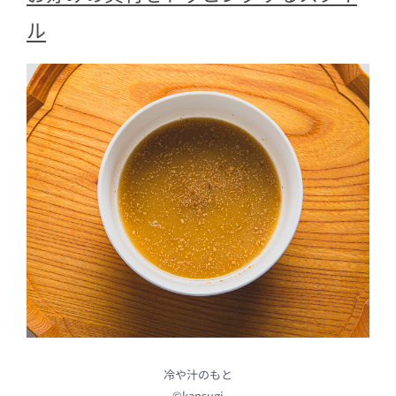
ル
冷や汁のもと
©kansugi