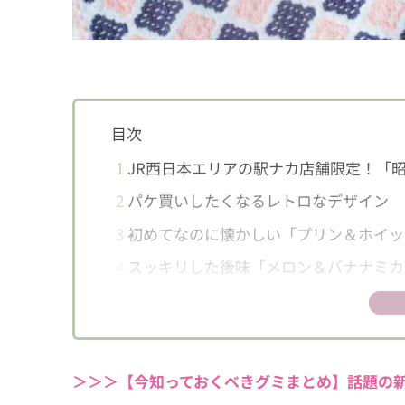
目次
1
JR西日本エリアの駅ナカ店舗限定！「昭
2
パケ買いしたくなるレトロなデザイン
3
初めてなのに懐かしい「プリン＆ホイッ
4
スッキリした後味「メロン＆バナナミカ
5
気になる再現度は？
6
全国展開が待ち遠しい！
＞＞＞【今知っておくべきグミまとめ】話題の新