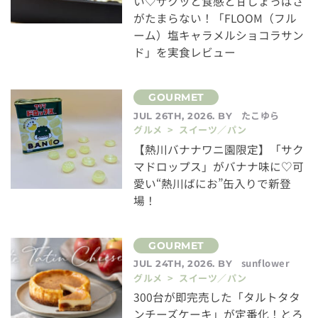
い♡ザクッと食感と甘じょっぱさ
がたまらない！「FLOOM（フル
ーム）塩キャラメルショコラサン
ド」を実食レビュー
たこゆら
JUL 26TH, 2026. BY
グルメ > スイーツ／パン
【熱川バナナワニ園限定】「サク
マドロップス」がバナナ味に♡可
愛い“熱川ばにお”缶入りで新登
場！
sunflower
JUL 24TH, 2026. BY
グルメ > スイーツ／パン
300台が即完売した「タルトタタ
ンチーズケーキ」が定番化！とろ