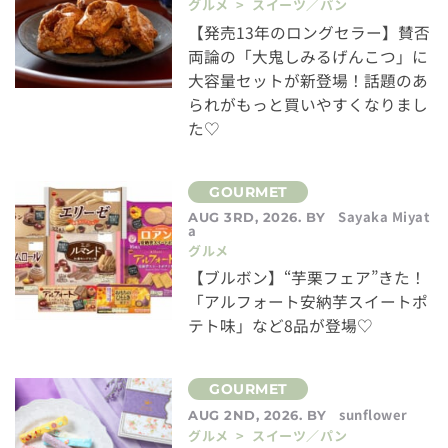
グルメ > スイーツ／パン
【発売13年のロングセラー】賛否
両論の「大鬼しみるげんこつ」に
大容量セットが新登場！話題のあ
られがもっと買いやすくなりまし
た♡
Sayaka Miyat
AUG 3RD, 2026. BY
a
グルメ
【ブルボン】“芋栗フェア”きた！
「アルフォート安納芋スイートポ
テト味」など8品が登場♡
sunflower
AUG 2ND, 2026. BY
グルメ > スイーツ／パン