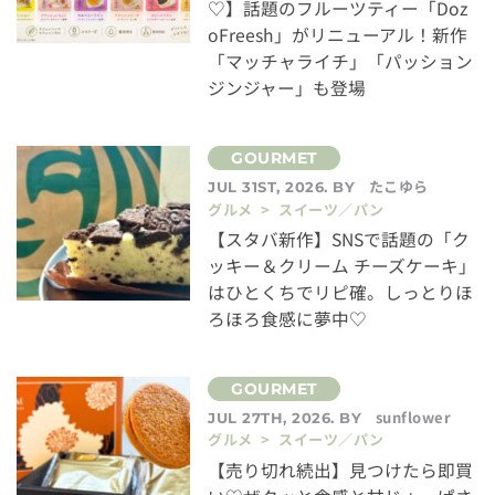
♡】話題のフルーツティー「Doz
oFreesh」がリニューアル！新作
「マッチャライチ」「パッション
ジンジャー」も登場
たこゆら
JUL 31ST, 2026. BY
グルメ > スイーツ／パン
【スタバ新作】SNSで話題の「ク
ッキー＆クリーム チーズケーキ」
はひとくちでリピ確。しっとりほ
ろほろ食感に夢中♡
sunflower
JUL 27TH, 2026. BY
グルメ > スイーツ／パン
【売り切れ続出】見つけたら即買