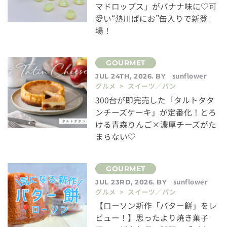
マドロップス」がバナナ味に♡可
愛い“熱川ばにお”缶入りで新登
場！
sunflower
JUL 24TH, 2026. BY
グルメ > スイーツ／パン
300台が即完売した「タルトタタ
ンチーズケーキ」が定番化！とろ
ける青森りんご×濃厚チーズがた
まらない♡
sunflower
JUL 23RD, 2026. BY
グルメ > スイーツ／パン
【ローソン新作「バター餅」をレ
ビュー！】思ったより焼き菓子