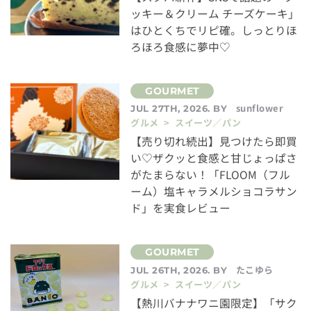
ッキー＆クリーム チーズケーキ」
はひとくちでリピ確。しっとりほ
ろほろ食感に夢中♡
sunflower
JUL 27TH, 2026. BY
グルメ > スイーツ／パン
【売り切れ続出】見つけたら即買
い♡ザクッと食感と甘じょっぱさ
がたまらない！「FLOOM（フル
ーム）塩キャラメルショコラサン
ド」を実食レビュー
たこゆら
JUL 26TH, 2026. BY
グルメ > スイーツ／パン
【熱川バナナワニ園限定】「サク