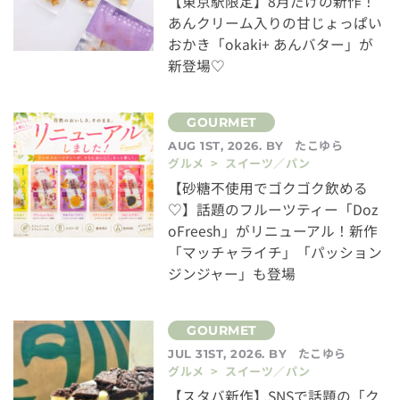
【東京駅限定】8月だけの新作！
あんクリーム入りの甘じょっぱい
おかき「okaki+ あんバター」が
新登場♡
たこゆら
AUG 1ST, 2026. BY
グルメ > スイーツ／パン
【砂糖不使用でゴクゴク飲める
♡】話題のフルーツティー「Doz
oFreesh」がリニューアル！新作
「マッチャライチ」「パッション
ジンジャー」も登場
たこゆら
JUL 31ST, 2026. BY
グルメ > スイーツ／パン
【スタバ新作】SNSで話題の「ク