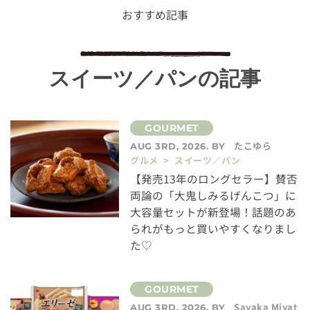
おすすめ記事
スイーツ／パンの記事
たこゆら
AUG 3RD, 2026. BY
グルメ > スイーツ／パン
【発売13年のロングセラー】賛否
両論の「大鬼しみるげんこつ」に
大容量セットが新登場！話題のあ
られがもっと買いやすくなりまし
た♡
Sayaka Miyat
AUG 3RD, 2026. BY