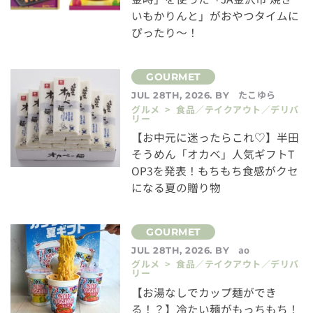
いもかりんと」がおやつタイムに
ぴったり～！
たこゆら
JUL 28TH, 2026. BY
グルメ > 食品／テイクアウト／デリバ
リー
【お中元に迷ったらこれ♡】半田
そうめん「オカベ」人気ギフトT
OP3を発表！もちもち食感がクセ
になる夏の贈り物
ao
JUL 28TH, 2026. BY
グルメ > 食品／テイクアウト／デリバ
リー
【お湯なしでカップ麺ができ
る！？】冷たい麺がもっちもち！