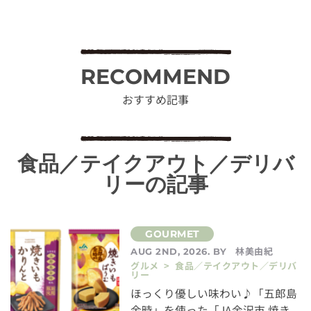
RECOMMEND
おすすめ記事
食品／テイクアウト／デリバ
リーの記事
林美由紀
AUG 2ND, 2026. BY
グルメ > 食品／テイクアウト／デリバ
リー
ほっくり優しい味わい♪「五郎島
金時」を使った「JA金沢市 焼き