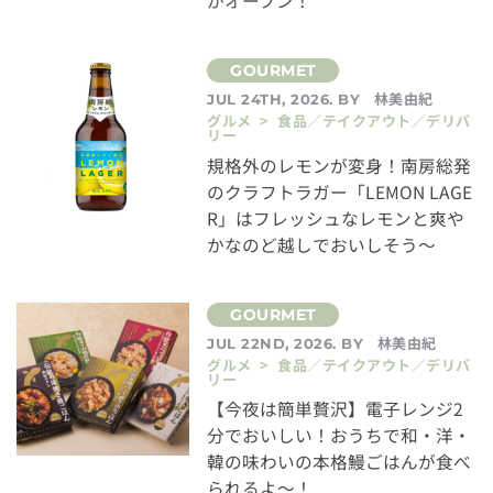
がオープン！
林美由紀
JUL 24TH, 2026. BY
グルメ > 食品／テイクアウト／デリバ
リー
規格外のレモンが変身！南房総発
のクラフトラガー「LEMON LAGE
R」はフレッシュなレモンと爽や
かなのど越しでおいしそう～
林美由紀
JUL 22ND, 2026. BY
グルメ > 食品／テイクアウト／デリバ
リー
【今夜は簡単贅沢】電子レンジ2
分でおいしい！おうちで和・洋・
韓の味わいの本格鰻ごはんが食べ
られるよ～！