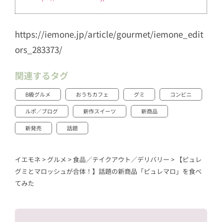
https://iemone.jp/article/gourmet/iemone_edit
ors_283373/
関連するタグ
B級グルメ
おうちカフェ
グミ
コンビニ
ルポ／ブログ
新作スイーツ
新商品
新発売
話題
イエモネ
>
グルメ
>
食品／テイクアウト／デリバリー
>
【ピュレ
グミとマロッシュが合体！】話題の新商品「ピュレマロ」を食べ
てみた