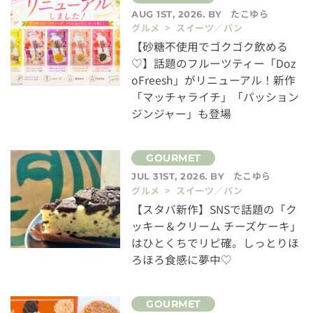
たこゆら
AUG 1ST, 2026. BY
グルメ > スイーツ／パン
【砂糖不使用でゴクゴク飲める
♡】話題のフルーツティー「Doz
oFreesh」がリニューアル！新作
「マッチャライチ」「パッション
ジンジャー」も登場
たこゆら
JUL 31ST, 2026. BY
グルメ > スイーツ／パン
【スタバ新作】SNSで話題の「ク
ッキー＆クリーム チーズケーキ」
はひとくちでリピ確。しっとりほ
ろほろ食感に夢中♡