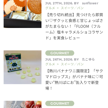
sunflower
JUL 27TH, 2026. BY
グルメ > スイーツ／パン
【売り切れ続出】見つけたら即買
い♡ザクッと食感と甘じょっぱさ
がたまらない！「FLOOM（フル
ーム）塩キャラメルショコラサン
ド」を実食レビュー
たこゆら
JUL 26TH, 2026. BY
グルメ > スイーツ／パン
【熱川バナナワニ園限定】「サク
マドロップス」がバナナ味に♡可
愛い“熱川ばにお”缶入りで新登
場！