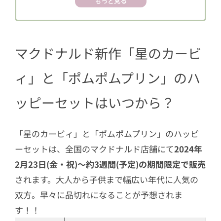
もっと見る
2.1
全8種類のぬいぐるみ
3
「ポムポムプリン」のハッピーセッ
ト、おもちゃの種類は？
マクドナルド新作「星のカービ
3.1
ゲームや小物入れなど全6種類
ィ」と「ポムポムプリン」のハ
ッピーセットはいつから？
「星のカービィ」と「ポムポムプリン」のハッピ
ーセットは、全国のマクドナルド店舗にて
2024年
2月23日(金・祝)～約3週間(予定)の期間限定で販売
されます。大人から子供まで幅広い年代に人気の
双方。早々に品切れになることが予想されま
す！！