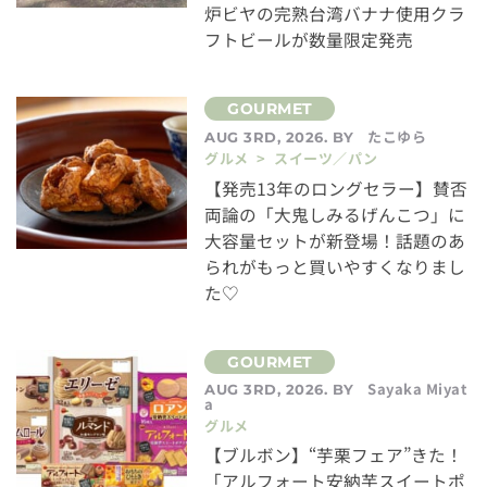
炉ビヤの完熟台湾バナナ使用クラ
フトビールが数量限定発売
たこゆら
AUG 3RD, 2026. BY
グルメ > スイーツ／パン
【発売13年のロングセラー】賛否
両論の「大鬼しみるげんこつ」に
大容量セットが新登場！話題のあ
られがもっと買いやすくなりまし
た♡
Sayaka Miyat
AUG 3RD, 2026. BY
a
グルメ
【ブルボン】“芋栗フェア”きた！
「アルフォート安納芋スイートポ