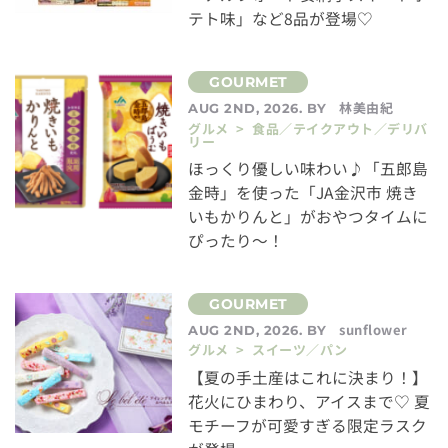
テト味」など8品が登場♡
林美由紀
AUG 2ND, 2026. BY
グルメ > 食品／テイクアウト／デリバ
リー
ほっくり優しい味わい♪「五郎島
金時」を使った「JA金沢市 焼き
いもかりんと」がおやつタイムに
ぴったり～！
sunflower
AUG 2ND, 2026. BY
グルメ > スイーツ／パン
【夏の手土産はこれに決まり！】
花火にひまわり、アイスまで♡ 夏
モチーフが可愛すぎる限定ラスク