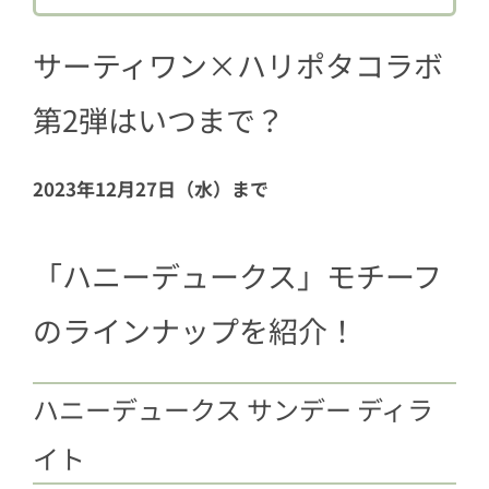
2.2
ハニーデュークス サンデー スペシ
ャル
サーティワン×ハリポタコラボ
2.3
ハニーデュークス セット
第2弾はいつまで？
2.4
ハリー・ポッター ダブルカップ
3
今だけの期間限定商品も好評発売中！
2023年12月27日（水）まで
3.1
ホグワーツ ハウス ディライト -ハ
リー・ポッター コラボ限定フレー
「ハニーデュークス」モチーフ
バー
3.2
ハリー・ポッター アイスクリーム
のラインナップを紹介！
ケーキ
ハニーデュークス サンデー ディラ
イト