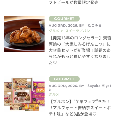
フトビールが数量限定発売
たこゆら
AUG 3RD, 2026. BY
グルメ > スイーツ／パン
【発売13年のロングセラー】賛否
両論の「大鬼しみるげんこつ」に
大容量セットが新登場！話題のあ
られがもっと買いやすくなりまし
た♡
Sayaka Miyat
AUG 3RD, 2026. BY
a
グルメ
【ブルボン】“芋栗フェア”きた！
「アルフォート安納芋スイートポ
テト味」など8品が登場♡