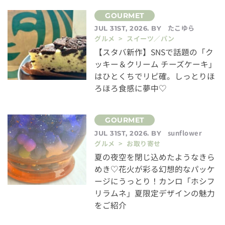
たこゆら
JUL 31ST, 2026. BY
グルメ > スイーツ／パン
【スタバ新作】SNSで話題の「ク
ッキー＆クリーム チーズケーキ」
はひとくちでリピ確。しっとりほ
ろほろ食感に夢中♡
sunflower
JUL 31ST, 2026. BY
グルメ > お取り寄せ
夏の夜空を閉じ込めたようなきら
めき♡花火が彩る幻想的なパッケ
ージにうっとり！カンロ「ホシフ
リラムネ」夏限定デザインの魅力
をご紹介