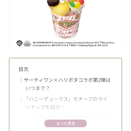
目次
1
サーティワン×ハリポタコラボ第2弾は
いつまで？
2
「ハニーデュークス」モチーフのライ
ンナップを紹介！
2.1
ハニーデュークス サンデー ディラ
もっと見る
イト