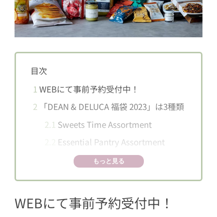
目次
1
WEBにて事前予約受付中！
2
「DEAN & DELUCA 福袋 2023」は3種類
2.1
Sweets Time Assortment
2.2
Essential Pantry Assortment
2.3
Coffee Assortment
もっと見る
3
一部マーケット店舗では年始に店頭販
売も！
WEBにて事前予約受付中！