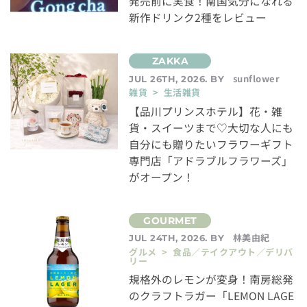
発売前に実食！南国気分になれる
新作ドリンク2種をレビュー
sunflower
JUL 26TH, 2026. BY
雑貨 > 生活雑貨
【品川プリンスホテル】花・雑
貨・スイーツまで♡大切な人にも
自分にも贈りたいフラワーギフト
専門店「アドラブルフラワーズ」
がオープン！
林美由紀
JUL 24TH, 2026. BY
グルメ > 食品／テイクアウト／デリバ
リー
規格外のレモンが変身！南房総発
のクラフトラガー「LEMON LAGE