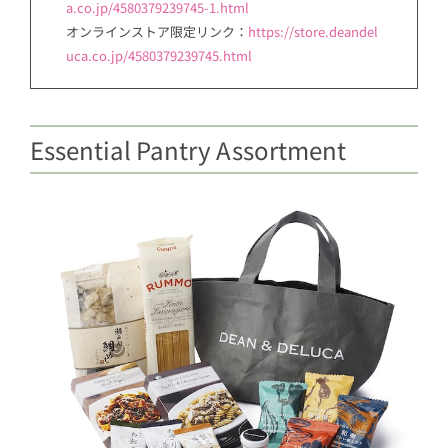
a.co.jp/4580379239745-1.html
オンラインストア限定リンク：
https://store.deandel
uca.co.jp/4580379239745.html
Essential Pantry Assortment