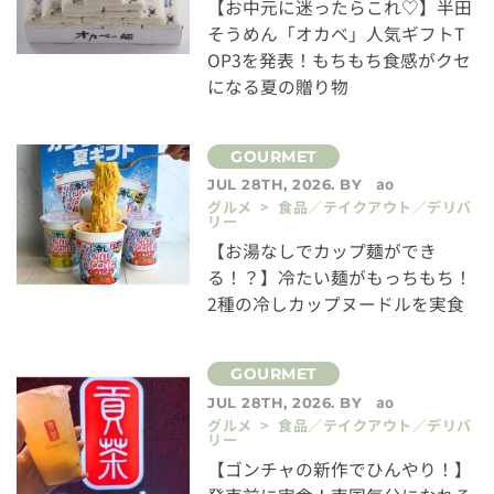
【お中元に迷ったらこれ♡】半田
そうめん「オカベ」人気ギフトT
OP3を発表！もちもち食感がクセ
になる夏の贈り物
ao
JUL 28TH, 2026. BY
グルメ > 食品／テイクアウト／デリバ
リー
【お湯なしでカップ麺ができ
る！？】冷たい麺がもっちもち！
2種の冷しカップヌードルを実食
ao
JUL 28TH, 2026. BY
グルメ > 食品／テイクアウト／デリバ
リー
【ゴンチャの新作でひんやり！】