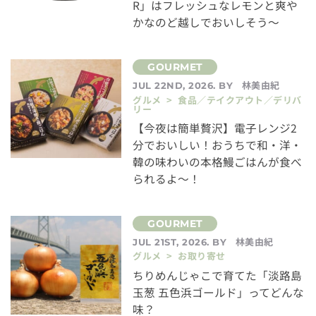
R」はフレッシュなレモンと爽や
かなのど越しでおいしそう～
林美由紀
JUL 22ND, 2026. BY
グルメ > 食品／テイクアウト／デリバ
リー
【今夜は簡単贅沢】電子レンジ2
分でおいしい！おうちで和・洋・
韓の味わいの本格鰻ごはんが食べ
られるよ～！
林美由紀
JUL 21ST, 2026. BY
グルメ > お取り寄せ
ちりめんじゃこで育てた「淡路島
玉葱 五色浜ゴールド」ってどんな
味？