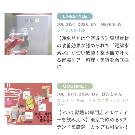
Mayumi.W
JUL 21ST, 2026. BY
ライフスタイル
【浄水器とは全然違う】胃腸症状
の改善効果が認められた「電解水
素水」が使い放題！整水器で叶え
る胃腸ケア・料理・美容を徹底検
証
ぽんちゃん
JUL 18TH, 2026. BY
グルメ > 食品／テイクアウト／デリバ
リー
【SNSで話題の専門店ミルクティ
ーを飲み比べ】東京で飲める6ブ
ランドを厳選！カップも可愛い！