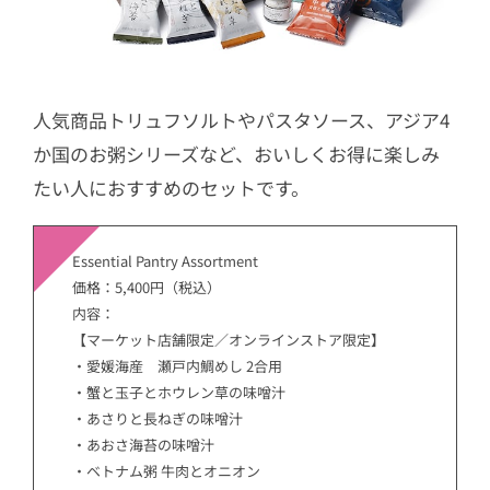
人気商品トリュフソルトやパスタソース、アジア4
か国のお粥シリーズなど、おいしくお得に楽しみ
たい人におすすめのセットです。
Essential Pantry Assortment
価格：5,400円（税込）
内容：
【マーケット店舗限定／オンラインストア限定】
・愛媛海産 瀬戸内鯛めし 2合用
・蟹と玉子とホウレン草の味噌汁
・あさりと長ねぎの味噌汁
・あおさ海苔の味噌汁
・
ベトナム粥 牛肉とオニオン