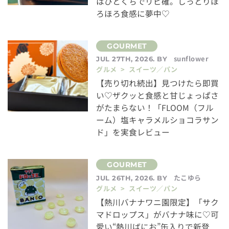
はひとくちでリピ確。しっとりほ
ろほろ食感に夢中♡
sunflower
JUL 27TH, 2026. BY
グルメ > スイーツ／パン
【売り切れ続出】見つけたら即買
い♡ザクッと食感と甘じょっぱさ
がたまらない！「FLOOM（フル
ーム）塩キャラメルショコラサン
ド」を実食レビュー
たこゆら
JUL 26TH, 2026. BY
グルメ > スイーツ／パン
【熱川バナナワニ園限定】「サク
マドロップス」がバナナ味に♡可
愛い“熱川ばにお”缶入りで新登