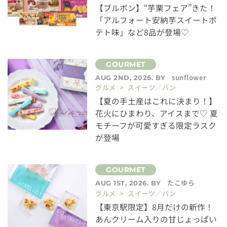
【ブルボン】“芋栗フェア”きた！
「アルフォート安納芋スイートポ
テト味」など8品が登場♡
sunflower
AUG 2ND, 2026. BY
グルメ > スイーツ／パン
【夏の手土産はこれに決まり！】
花火にひまわり、アイスまで♡ 夏
モチーフが可愛すぎる限定ラスク
が登場
たこゆら
AUG 1ST, 2026. BY
グルメ > スイーツ／パン
【東京駅限定】8月だけの新作！
あんクリーム入りの甘じょっぱい