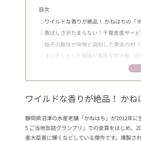
目次
1
ワイルドな香りが絶品！ かねはちの「
2
香ばしさがたまらない！千葉産直サービ
3
柚子の酸味が味噌と調和した黄金の村「
4
すっきりとした酸味が美味な明治屋「国
5
ネギを抱いた驚きの快作。高木商店「ね
ワイルドな香りが絶品！ かね
静岡県沼津の水産老舗「かねはち」が2012年に生み
5 ご当地缶詰グランプリ」での金賞をはじめ、2
産大臣賞に輝くなどしている傑作です。燻製さ