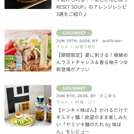
RESET SOUP」のアレンジレシピ
3選をご紹介♪
sunflower
JUN 10TH, 2026. BY
グルメ > お取り寄せ
【期間限定】夏に刺さる！極細め
んラストチャンス＆香る柚子つゆ
新登場がアツい
たこゆら
JUN 9TH, 2026. BY
グルメ > 料理／コツ
【ドンキ×味ぽん】かけるだけで
ギルティ麺！欲望のまま楽しみた
い「ヤミツキ麺のたれ by 味ぽ
ん」をレビュー