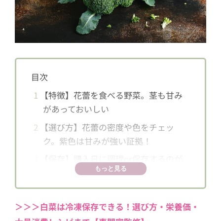
目次
1
【特徴】花蕾を食べる野菜。茎も甘み
があっておいしい
2
【選び方】花蕾の密度や色をチェッ
ク。紫色は甘みが強い証拠！
3
【保存】購入日に調理or保存するのが
もっと見る
ベスト
4
【栄養・効果】栄養価はトップクラ
ス。生活習慣病やがんの予防効果に期
＞＞＞白菜は冷凍保存できる！選び方・栄養価・
待