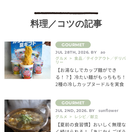
料理／コツの記事
ao
JUL 28TH, 2026. BY
グルメ > 食品／テイクアウト／デリバ
リー
【お湯なしでカップ麺ができ
る！？】冷たい麺がもっちもち！
2種の冷しカップヌードルを実食
sunflower
JUL 2ND, 2026. BY
グルメ > レシピ／献立
【夏前の食習慣】おいしく無理な
く続けられる！「あじかんごぼう