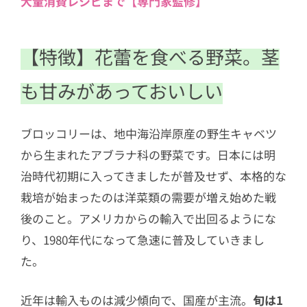
大量消費レシピまで【専門家監修】
5
【食べ方】「蒸し茹で」か「電子レン
ジ加熱」でビタミンCを逃さない！
【特徴】花蕾を食べる野菜。茎
も甘みがあっておいしい
ブロッコリーは、地中海沿岸原産の野生キャベツ
から生まれたアブラナ科の野菜です。日本には明
治時代初期に入ってきましたが普及せず、本格的な
栽培が始まったのは洋菜類の需要が増え始めた戦
後のこと。アメリカからの輸入で出回るようにな
り、1980年代になって急速に普及していきまし
た。
近年は輸入ものは減少傾向で、国産が主流。
旬は1