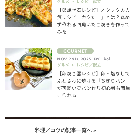
グルメ > レシピ／献立
【卵焼き器レシピ】オタフクの人
気レシピ「カクたこ」とは？丸め
ず作れる四角いたこ焼きを作って
みた
Aoi
NOV 2ND, 2025. BY
グルメ > レシピ／献立
【卵焼き器レシピ】卵・塩なしで
ふわふわに焼ける「ちぎりパン」
が可愛い♡パン作り初心者も簡単
に作れる！
料理／コツの記事一覧へ »