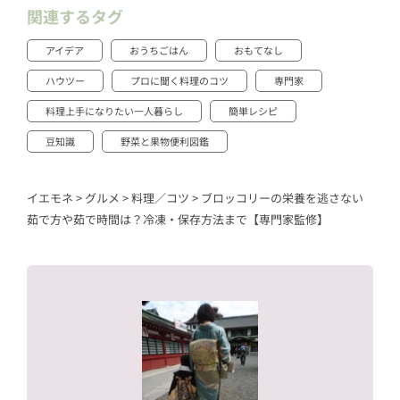
関連するタグ
アイデア
おうちごはん
おもてなし
ハウツー
プロに聞く料理のコツ
専門家
料理上手になりたい一人暮らし
簡単レシピ
豆知識
野菜と果物便利図鑑
イエモネ
>
グルメ
>
料理／コツ
>
ブロッコリーの栄養を逃さない
茹で方や茹で時間は？冷凍・保存方法まで【専門家監修】