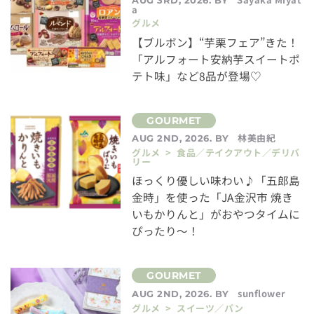
a
グルメ
【ブルボン】“芋栗フェア”きた！
「アルフォート安納芋スイートポ
テト味」など8品が登場♡
林美由紀
AUG 2ND, 2026. BY
グルメ > 食品／テイクアウト／デリバ
リー
ほっくり優しい味わい♪「五郎島
金時」を使った「JA金沢市 焼き
いもかりんと」がおやつタイムに
ぴったり～！
sunflower
AUG 2ND, 2026. BY
グルメ > スイーツ／パン