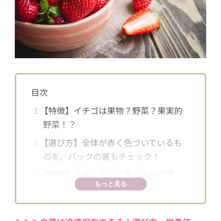
目次
1
【特徴】イチゴは果物？野菜？果実的
野菜！？
2
【選び方】全体が赤く色づいているも
のを。パックの裏もチェック！
3
【保存】入手した日に食べるのが理
もっと見る
想。冷蔵＆冷凍保存はひと手間を
4
【栄養・効果】約11粒で1日のビタミン
C推奨量を摂取できる！