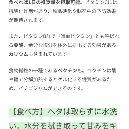
食べれば1日の推奨量を摂取可能
。ビタミンCには
抗酸化作用があり、動脈硬化や脳卒中の予防効果
が期待されます。
また、ビタミンB群で「造血ビタミン」とも呼ばれ
る
葉酸
、余分な塩分を体外に排出する効果がある
カリウム
も含まれています。
食物繊維の一種である
ペクチン
も。ペクチンは酸
や糖で分解加熱するとゲル化する性質があるた
め、イチゴジャムができるのです。
【食べ方】ヘタは取らずに水洗
い。水分を拭き取って甘みをキ