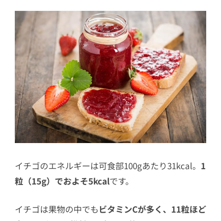
イチゴのエネルギーは可食部100gあたり31kcal。
1
粒（15g）でおよそ5kcal
です。
イチゴは果物の中でも
ビタミンCが多く、11粒ほど