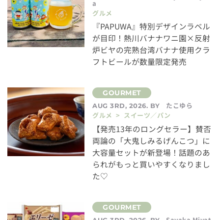
a
グルメ
『PAPUWA』特別デザインラベル
が目印！熱川バナナワニ園×反射
炉ビヤの完熟台湾バナナ使用クラ
フトビールが数量限定発売
たこゆら
AUG 3RD, 2026. BY
グルメ > スイーツ／パン
【発売13年のロングセラー】賛否
両論の「大鬼しみるげんこつ」に
大容量セットが新登場！話題のあ
られがもっと買いやすくなりまし
た♡
Sayaka Miyat
AUG 3RD, 2026. BY