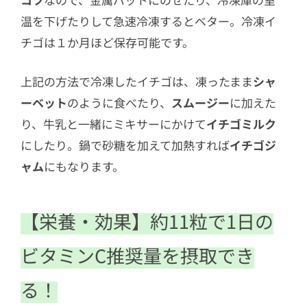
温を下げたりして急速冷凍するとベター。冷凍イ
チゴは１か月ほど保存可能です。
上記の方法で冷凍したイチゴは、凍ったまま
シャ
ーベット
のように食べたり、
スムージー
に加えた
り、牛乳と一緒にミキサーにかけて
イチゴミルク
にしたり。鍋で砂糖を加えて加熱すれば
イチゴジ
ャム
にもなります。
【栄養・効果】約11粒で1日の
ビタミンC推奨量を摂取でき
る！