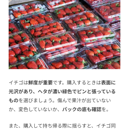
イチゴは
鮮度が重要
です。購入するときは
表面に
光沢があり、ヘタが濃い緑色でピンと張っている
もの
を選びましょう。傷んで果汁が出ていない
か、変色していないか、
パックの底も確認
を。
また、購入して持ち帰る際に揺らすと、イチゴ同