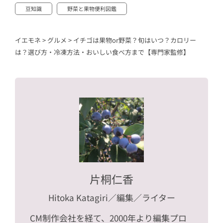
豆知識
野菜と果物便利図鑑
イエモネ
>
グルメ
>
イチゴは果物or野菜？旬はいつ？カロリー
は？選び方・冷凍方法・おいしい食べ方まで【専門家監修】
片桐仁香
Hitoka Katagiri
／編集／ライター
CM制作会社を経て、2000年より編集プロ