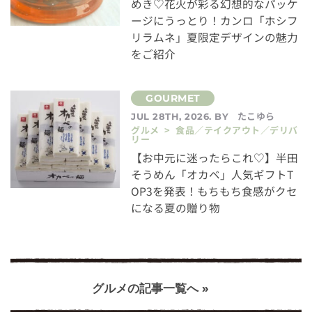
めき♡花火が彩る幻想的なパッケ
ージにうっとり！カンロ「ホシフ
リラムネ」夏限定デザインの魅力
をご紹介
たこゆら
JUL 28TH, 2026. BY
グルメ > 食品／テイクアウト／デリバ
リー
【お中元に迷ったらこれ♡】半田
そうめん「オカベ」人気ギフトT
OP3を発表！もちもち食感がクセ
になる夏の贈り物
グルメの記事一覧へ »