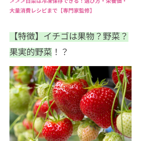
＞＞＞白菜は冷凍保存できる！選び方・栄養価・
大量消費レシピまで【専門家監修】
5
【食べ方】ヘタは取らずに水洗い。水
分を拭き取って甘みをキープ
【特徴】イチゴは果物？野菜？
果実的野菜
！？